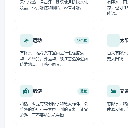
天气较热，易出汗，建议使用防脱水化
有降水，雨
妆品，少用粉底和胭脂，经常补粉。
凉，也可让
降温。
运动
太
较不宜
有降水，推荐您在室内进行低强度运
白天有降水
动；若坚持户外运动，须注意选择避雨
戴太阳镜
防滑地点，并携带雨具。
旅游
交
适宜
稍热，但是有较弱降水和微风作伴，会
有降水，路
给您的旅行带来意想不到的景象，适宜
故易发期，
旅游，可不要错过机会呦！