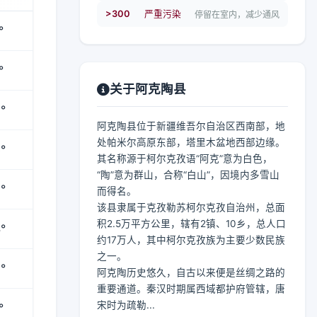
>300
严重污染
停留在室内，减少通风
°
°
关于阿克陶县
°
阿克陶县位于新疆维吾尔自治区西南部，地
处帕米尔高原东部，塔里木盆地西部边缘。
°
其名称源于柯尔克孜语“阿克”意为白色，
“陶”意为群山，合称“白山”，因境内多雪山
°
而得名。
该县隶属于克孜勒苏柯尔克孜自治州，总面
积2.5万平方公里，辖有2镇、10乡，总人口
°
约17万人，其中柯尔克孜族为主要少数民族
之一。
°
阿克陶历史悠久，自古以来便是丝绸之路的
重要通道。秦汉时期属西域都护府管辖，唐
宋时为疏勒...
°