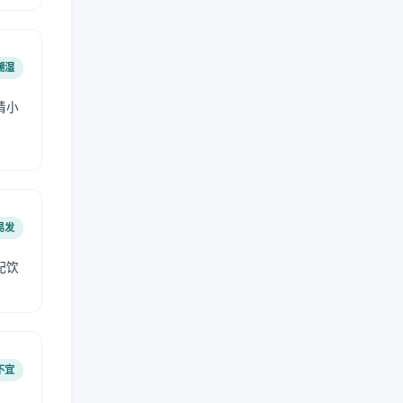
潮湿
请小
易发
配饮
不宜