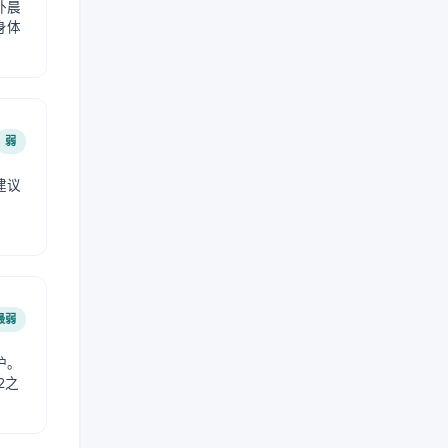
外晨
身体
弱
建议
。
最弱
护。
2之