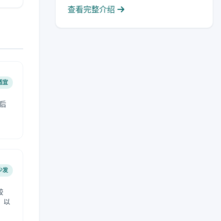
查看完整介绍
适宜
后
少发
较
，以