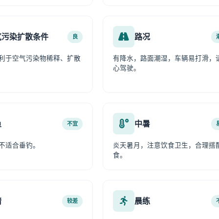
气污染扩散条件
路况
良
利于空气污染物稀释、扩散
有降水，路面潮湿，车辆易打滑，
心驾驶。
鱼
中暑
不宜
不适合垂钓。
炎天暑月，注意饮食卫生，合理搭
食。
情
晨练
较差