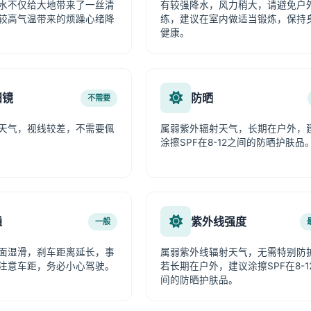
水不仅给大地带来了一丝清
有较强降水，风力稍大，请避免户
较高气温带来的烦躁心绪降
练，建议在室内做适当锻炼，保持
健康。
阳镜
防晒
不需要
天气，视线较差，不需要佩
属弱紫外辐射天气，长期在户外，
涂擦SPF在8-12之间的防晒护肤品
通
紫外线强度
一般
面湿滑，刹车距离延长，事
属弱紫外线辐射天气，无需特别防
注意车距，务必小心驾驶。
若长期在户外，建议涂擦SPF在8-1
间的防晒护肤品。