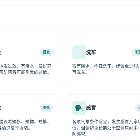
敏
洗车
易发
不
诱发过敏，有降水，最好穿
将有降水，不宜洗车，建议至少1天
预防感冒可能引发的过敏。
再洗车。
衣
感冒
炎热
建议着短衫、短裙、短裤、
各项气象条件适宜，发生感冒几率
等清凉夏季服装。
低。但请避免长期处于空调房间中
防感冒。