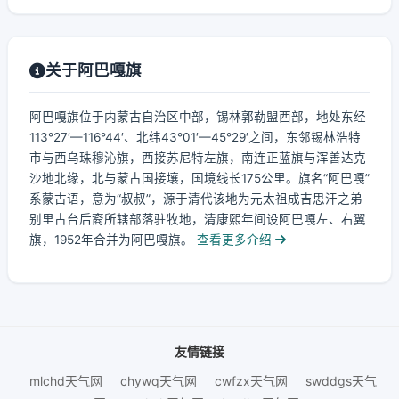
关于阿巴嘎旗
阿巴嘎旗位于内蒙古自治区中部，锡林郭勒盟西部，地处东经
113°27′—116°44′、北纬43°01′—45°29′之间，东邻锡林浩特
市与西乌珠穆沁旗，西接苏尼特左旗，南连正蓝旗与浑善达克
沙地北缘，北与蒙古国接壤，国境线长175公里。旗名“阿巴嘎”
系蒙古语，意为“叔叔”，源于清代该地为元太祖成吉思汗之弟
别里古台后裔所辖部落驻牧地，清康熙年间设阿巴嘎左、右翼
旗，1952年合并为阿巴嘎旗。
查看更多介绍
友情链接
mlchd天气网
chywq天气网
cwfzx天气网
swddgs天气