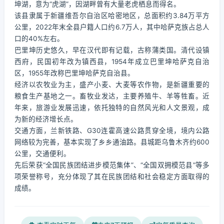
坤湖，意为“虎湖”，因湖畔曾有大量老虎栖息而得名。
该县隶属于新疆维吾尔自治区哈密地区，总面积约3.84万平方
公里，2022年末全县户籍人口约6.7万人，其中哈萨克族占总人
口的40%左右。
巴里坤历史悠久，早在汉代即有记载，古称蒲类国。清代设镇
西府，民国初年改为镇西县，1954年成立巴里坤哈萨克自治
区，1955年改称巴里坤哈萨克自治县。
经济以农牧业为主，盛产小麦、大麦等农作物，是新疆重要的
粮食生产基地之一。畜牧业发达，主要养殖牛、羊等牲畜。近
年来，旅游业发展迅速，依托独特的自然风光和人文景观，成
为新的经济增长点。
交通方面，兰新铁路、G30连霍高速公路贯穿全境，境内公路
网络较为完善，基本实现了乡乡通油路。县城距乌鲁木齐约600
公里，交通便利。
先后荣获“全国民族团结进步模范集体”、“全国双拥模范县”等多
项荣誉称号，充分体现了其在民族团结和社会稳定方面取得的
成绩。