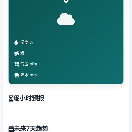
°
湿度 %
级
气压 hPa
降水 mm
逐小时预报
未来7天趋势