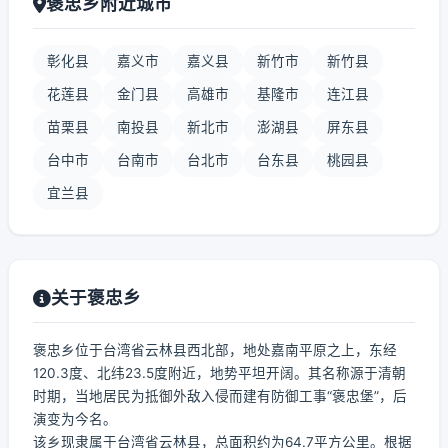
褒忠乡附近城市
彰化县
嘉义市
嘉义县
新竹市
新竹县
花莲县
金门县
高雄市
基隆市
连江县
苗栗县
南投县
新北市
澎湖县
屏东县
台中市
台南市
台北市
台东县
桃园县
宜兰县
关于褒忠乡
褒忠乡位于台湾省云林县西北部，地处嘉南平原之上，东经
120.3度、北纬23.5度附近，地势平坦开阔。其名称源于清朝
时期，当地居民为抵御外敌入侵而建有防御工事“褒忠堡”，后
演变为今名。
该乡现隶属于台湾省云林县，总面积约为64.7平方公里。根据