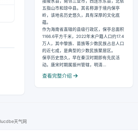
接陵水县，南邻三亚市，西连乐东县，北依
五指山市和琼中县。其名称源于境内保亭
岭，该地名历史悠久，具有深厚的文化底
蕴。
作为海南省直辖的县级行政区，保亭总面积
1166.6平方千米，2022年末户籍人口约17.4
万人，其中黎族、苗族等少数民族占总人口
的近七成，是典型的少数民族聚居区。
保亭历史悠久，早在秦汉时期即有先民活
动。唐宋时期属振州管辖，明清...
查看完整介绍
lucdbe天气网