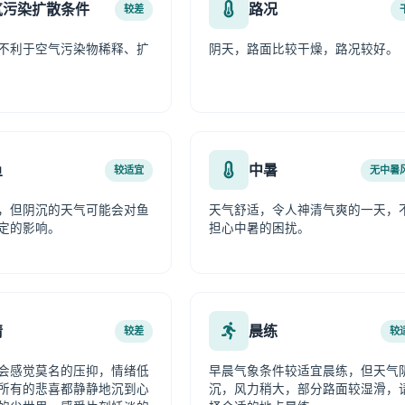
气污染扩散条件
路况
较差
不利于空气污染物稀释、扩
阴天，路面比较干燥，路况较好。
鱼
中暑
较适宜
无中暑
，但阴沉的天气可能会对鱼
天气舒适，令人神清气爽的一天，
定的影响。
担心中暑的困扰。
情
晨练
较差
较
会感觉莫名的压抑，情绪低
早晨气象条件较适宜晨练，但天气
所有的悲喜都静静地沉到心
沉，风力稍大，部分路面较湿滑，