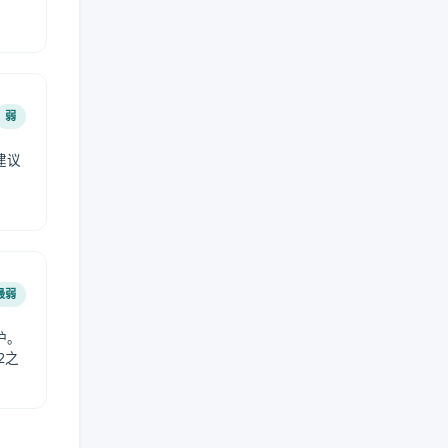
弱
建议
。
最弱
护。
2之