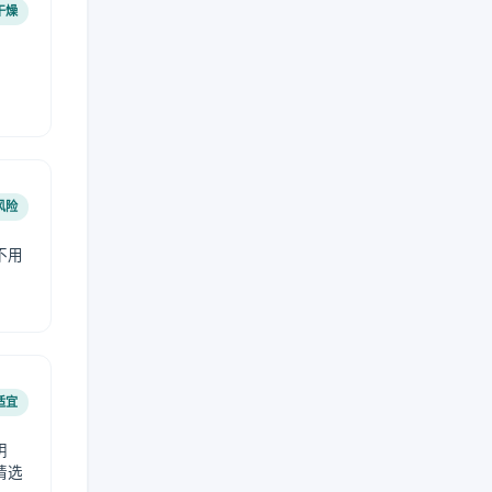
干燥
风险
不用
适宜
阴
请选