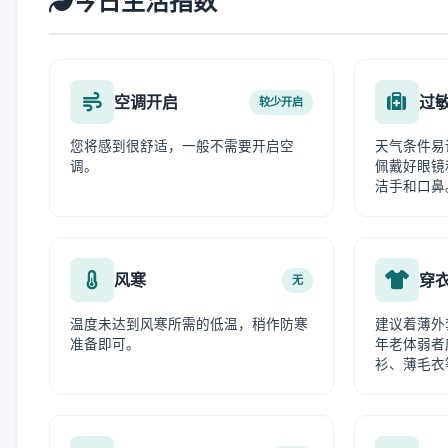
今日生活指数
空调开启
过
较少开启
您将感到很舒适，一般不需要开启空
天气条件易
调。
佩戴好眼镜
洁手和口鼻
风寒
穿
无
温度未达到风寒所需的低温，稍作防寒
建议着薄外
准备即可。
年老体弱者
衫、薄毛衣