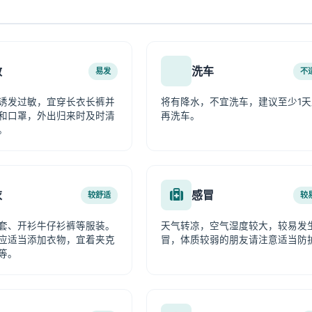
敏
洗车
易发
不
诱发过敏，宜穿长衣长裤并
将有降水，不宜洗车，建议至少1天
和口罩，外出归来时及时清
再洗车。
。
衣
感冒
较舒适
较
套、开衫牛仔衫裤等服装。
天气转凉，空气湿度较大，较易发
应适当添加衣物，宜着夹克
冒，体质较弱的朋友请注意适当防
等。