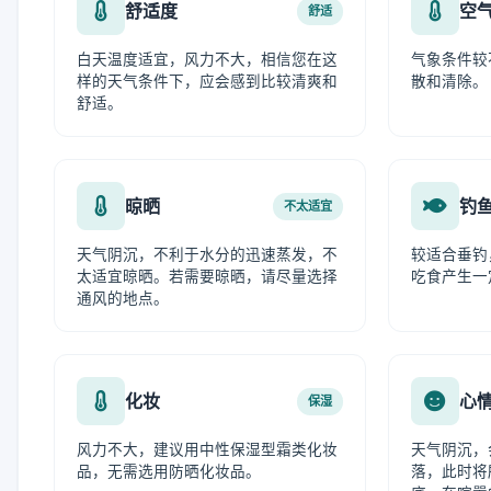
舒适度
空
舒适
白天温度适宜，风力不大，相信您在这
气象条件较
样的天气条件下，应会感到比较清爽和
散和清除。
舒适。
晾晒
钓
不太适宜
天气阴沉，不利于水分的迅速蒸发，不
较适合垂钓
太适宜晾晒。若需要晾晒，请尽量选择
吃食产生一
通风的地点。
化妆
心
保湿
风力不大，建议用中性保湿型霜类化妆
天气阴沉，
品，无需选用防晒化妆品。
落，此时将