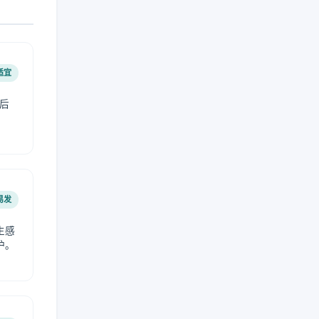
适宜
后
易发
生感
护。