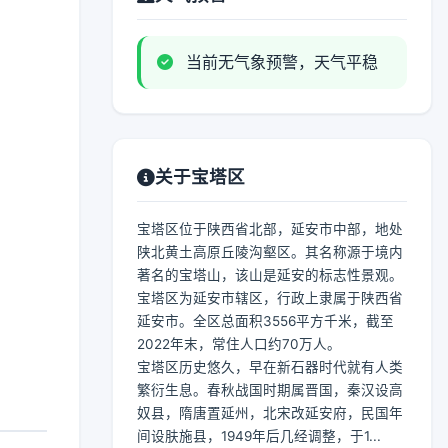
当前无气象预警，天气平稳
关于宝塔区
宝塔区位于陕西省北部，延安市中部，地处
陕北黄土高原丘陵沟壑区。其名称源于境内
著名的宝塔山，该山是延安的标志性景观。
宝塔区为延安市辖区，行政上隶属于陕西省
延安市。全区总面积3556平方千米，截至
2022年末，常住人口约70万人。
宝塔区历史悠久，早在新石器时代就有人类
繁衍生息。春秋战国时期属晋国，秦汉设高
奴县，隋唐置延州，北宋改延安府，民国年
间设肤施县，1949年后几经调整，于1...