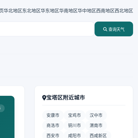
页
华北地区
东北地区
华东地区
华南地区
华中地区
西南地区
西北地区
查询天气
宝塔区附近城市
5
安康市
宝鸡市
汉中市
商洛市
铜川市
渭南市
西安市
咸阳市
西咸新区