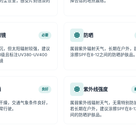
的尘世里，感受片刻恬淡的
择合适的地点晨练。
阳镜
防晒
必要
沉，但太阳辐射较强，建议
属弱紫外辐射天气，长期在户外，
级且标注UV380-UV400
涂擦SPF在8-12之间的防晒护肤品
镜
通
紫外线强度
良好
干燥，交通气象条件良好，
属弱紫外线辐射天气，无需特别防
常行驶。
若长期在户外，建议涂擦SPF在8-1
间的防晒护肤品。