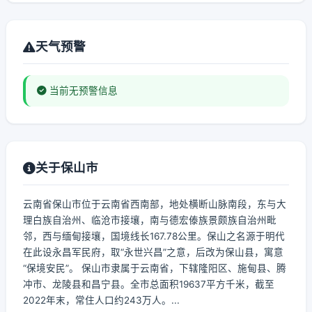
天气预警
当前无预警信息
关于保山市
云南省保山市位于云南省西南部，地处横断山脉南段，东与大
理白族自治州、临沧市接壤，南与德宏傣族景颇族自治州毗
邻，西与缅甸接壤，国境线长167.78公里。保山之名源于明代
在此设永昌军民府，取“永世兴昌”之意，后改为保山县，寓意
“保境安民”。 保山市隶属于云南省，下辖隆阳区、施甸县、腾
冲市、龙陵县和昌宁县。全市总面积19637平方千米，截至
2022年末，常住人口约243万人。...