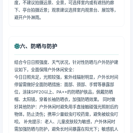
度，不建议拍摄远景、全景，可选择室内或有遮挡的廊
下、亭台拍摄近景；观景建议选择室内观景台、展馆等，
避开户外淋雨。
六、防晒与防护
结合今日日照强度、天气状况，针对性防晒与户外防护建
议如下，全面保障户外休闲安全：
今日日照充足，光照较强，紫外线辐射明显，户外长时间
停留需做好全面防晒措施：面部、颈部、手臂等暴露部
位，涂抹SPF20以上、PA++的防晒护肤品，佩戴防晒
帽、太阳镜，穿着长袖防晒衣，加强防晒效果。 同时做
好其他防护：户外休闲时避免用手直接触碰强光照射后的
物体，防止烫伤；携带少量蚊虫叮咬药膏，避免被蚊虫叮
咬。 补充提示：老人、儿童皮肤较为敏感，户外休闲时
需加强防晒与防护，避免长时间暴露在阳光下；敏感肌人