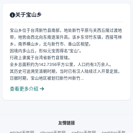
关于宝山乡
宝山乡位于台湾新竹县南部，地处新竹平原与关西丘陵过渡地
带，地势由西北向东南逐渐升高。该乡东邻竹东镇，西接芎林
乡，南界横山乡，北与新竹市、香山区相望。
因境内多山丘，形似元宝而得名“宝山”。
行政上隶属于台湾省新竹县管辖。
全乡总面积约为142.7356平方公里，人口约有3万余人。
其历史可追溯至清朝时期，当时已有汉人陆续迁入开垦定居。
日据时期，宝山地区被划归新竹州新竹...
查看更多介绍
友情链接
mlchd天气网
chywq天气网
cwfzx天气网
swddgs天气