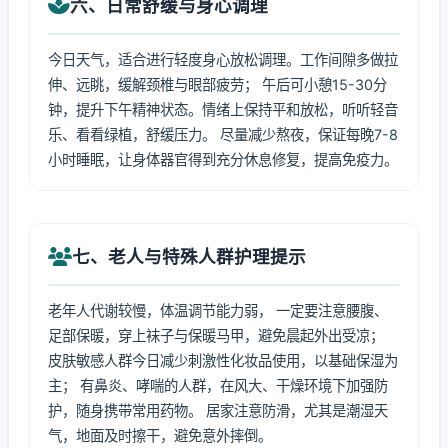
六、日常舒缓与身心调理
今日天气，适合进行轻度身心放松调理。工作间隙多做拉
伸、远眺，缓解颈椎与眼部疲劳； 午后可小憩15-30分
钟，提升下午精神状态。情绪上保持平和放松，听听轻音
乐、看看绿植，舒缓压力。 尽量减少熬夜，保证每晚7-8
小时睡眠，让身体器官得到充分休息修复，提高免疫力。
七、老人与特殊人群护理提示
老年人代谢较慢，体温调节能力弱， 一定要注意腰腹、
足部保暖，穿上袜子与保暖马甲，避免晨起外出受凉；
皮肤敏感人群今日减少刺激性化妆品使用，以基础保湿为
主； 有鼻炎、哮喘的人群，在风大、干燥环境下加强防
护，随身携带常用药物。 居家注意防滑，尤其是潮湿天
气，地面及时擦干，避免意外摔倒。