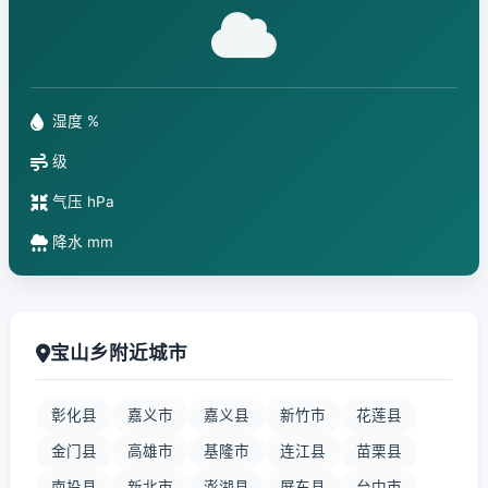
湿度 %
级
气压 hPa
降水 mm
宝山乡附近城市
彰化县
嘉义市
嘉义县
新竹市
花莲县
金门县
高雄市
基隆市
连江县
苗栗县
南投县
新北市
澎湖县
屏东县
台中市