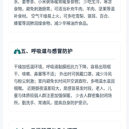
水、姜枣茶、小米粥等暖胃暖身食物； 少吃生冷、寒凉
食物，避免刺激肠胃，可适当补充牛肉、羊肉、坚果等温
补食材。 空气干燥易上火，可多吃雪梨、银耳、百合、
蜂蜜等润肺润燥食物，减少辛辣油炸食品。
五、呼吸道与感冒防护
干燥加低温环境，呼吸道黏膜抵抗力下降，容易出现咽
干、咳嗽、鼻塞等不适； 外出时可佩戴口罩，减少冷风
与粉尘刺激；室内避免长时间开空调直吹，多喝温水滋润
咽喉。 近期昼夜温差较大，是感冒易发时段，老人、儿
童与体质较弱人群注意加强保暖， 少去人群密集封闭场
所，勤洗手、常通风，提高自身防护意识。