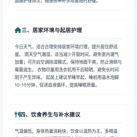
面膜护理频次，随身携带补水喷雾随时舒缓。
三、居家环境与起居护理
今日天气，适合合理安排居家环境打理，提升居住舒适
度。 雨天空气潮湿，适当减少开窗时间，避免室内潮气
加重；可开启空调除湿模式，保持地面干爽，防止滑倒与
霉菌滋生。 衣物尽量用洗衣机甩干后晾晒，避免长时间
阴干产生异味。 起居上建议早睡早起，睡前用温水泡脚
10-15分钟，促进血液循环，提高睡眠质量。
四、饮食养生与补水建议
气温偏低，身体热量消耗快，饮食以温热为主，多喝温