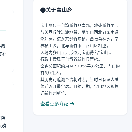
关于宝山乡
宝山乡位于台湾新竹县南部，地处新竹平原
与关西丘陵过渡地带，地势由西北向东南逐
渐升高。该乡东邻竹东镇，西接芎林乡，南
不易
界横山乡，北与新竹市、香山区相望。
因境内多山丘，形似元宝而得名“宝山”。
时补
行政上隶属于台湾省新竹县管辖。
全乡总面积约为142.7356平方公里，人口约
有3万余人。
其历史可追溯至清朝时期，当时已有汉人陆
续迁入开垦定居。日据时期，宝山地区被划
归新竹州新竹...
查看更多介绍
于阴
人群