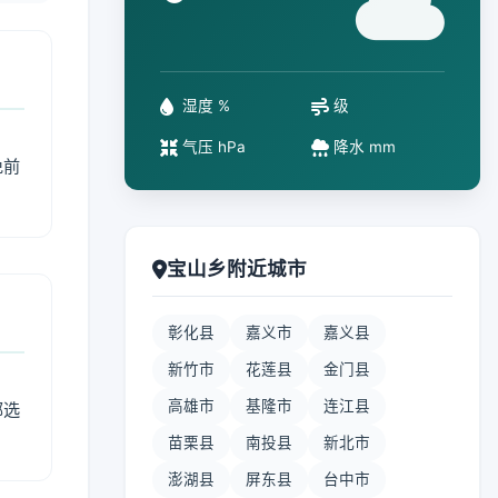
°
湿度 %
级
气压 hPa
降水 mm
免前
宝山乡附近城市
彰化县
嘉义市
嘉义县
新竹市
花莲县
金门县
高雄市
基隆市
连江县
部选
苗栗县
南投县
新北市
澎湖县
屏东县
台中市