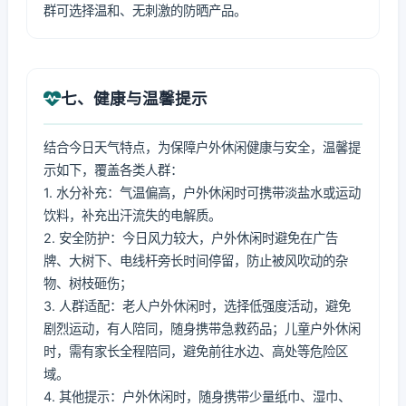
群可选择温和、无刺激的防晒产品。
七、健康与温馨提示
结合今日天气特点，为保障户外休闲健康与安全，温馨提
示如下，覆盖各类人群：
1. 水分补充：气温偏高，户外休闲时可携带淡盐水或运动
饮料，补充出汗流失的电解质。
2. 安全防护：今日风力较大，户外休闲时避免在广告
牌、大树下、电线杆旁长时间停留，防止被风吹动的杂
物、树枝砸伤；
3. 人群适配：老人户外休闲时，选择低强度活动，避免
剧烈运动，有人陪同，随身携带急救药品；儿童户外休闲
时，需有家长全程陪同，避免前往水边、高处等危险区
域。
4. 其他提示：户外休闲时，随身携带少量纸巾、湿巾、