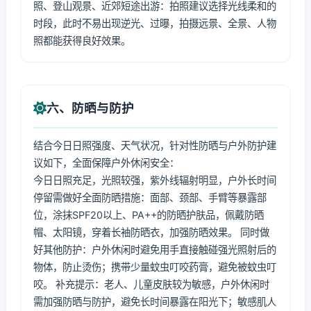
照、登山观景、近郊短途出游：拍照建议选择光线柔和的
时段，此时不易出现逆光、过曝，拍摄远景、全景、人物
照都能获得良好效果。
六、防晒与防护
结合今日日照强度、天气状况，针对性防晒与户外防护建
议如下，全面保障户外休闲安全：
今日日照充足，光照较强，紫外线辐射明显，户外长时间
停留需做好全面防晒措施：面部、颈部、手臂等暴露部
位，涂抹SPF20以上、PA++的防晒护肤品，佩戴防晒
帽、太阳镜，穿着长袖防晒衣，加强防晒效果。 同时做
好其他防护：户外休闲时避免用手直接触碰强光照射后的
物体，防止烫伤；携带少量蚊虫叮咬药膏，避免被蚊虫叮
咬。 补充提示：老人、儿童皮肤较为敏感，户外休闲时
需加强防晒与防护，避免长时间暴露在阳光下；敏感肌人