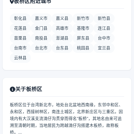
板桥区附近城市
彰化县
嘉义市
嘉义县
新竹市
新竹县
花莲县
金门县
高雄市
基隆市
连江县
苗栗县
南投县
澎湖县
屏东县
台中市
台南市
台北市
台东县
桃园县
宜兰县
云林县
关于板桥区
板桥区位于台湾新北市，地处台北盆地西南缘，东邻中和区、
永和区，西接树林区，南连土城区，北界新庄区与三重区。因
境内有大汉溪支流湳仔沟贯穿而得名“板桥”，其地名由来可追
溯至清朝时期，当地居民为跨越湳仔沟搭建木板桥，故称板
桥。...