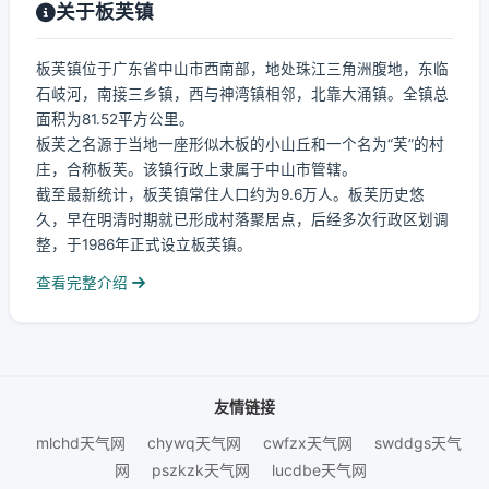
关于板芙镇
板芙镇位于广东省中山市西南部，地处珠江三角洲腹地，东临
石岐河，南接三乡镇，西与神湾镇相邻，北靠大涌镇。全镇总
面积为81.52平方公里。
板芙之名源于当地一座形似木板的小山丘和一个名为“芙”的村
庄，合称板芙。该镇行政上隶属于中山市管辖。
截至最新统计，板芙镇常住人口约为9.6万人。板芙历史悠
久，早在明清时期就已形成村落聚居点，后经多次行政区划调
整，于1986年正式设立板芙镇。
查看完整介绍
友情链接
mlchd天气网
chywq天气网
cwfzx天气网
swddgs天气
网
pszkzk天气网
lucdbe天气网