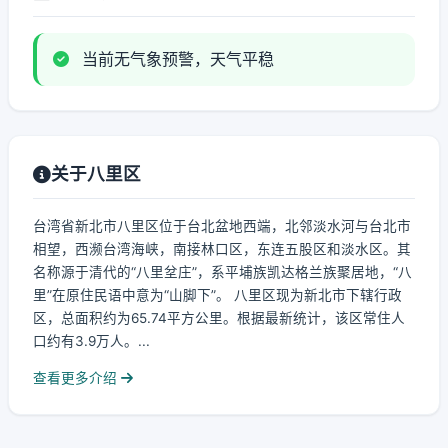
当前无气象预警，天气平稳
关于八里区
台湾省新北市八里区位于台北盆地西端，北邻淡水河与台北市
相望，西濒台湾海峡，南接林口区，东连五股区和淡水区。其
名称源于清代的“八里坌庄”，系平埔族凯达格兰族聚居地，“八
里”在原住民语中意为“山脚下”。 八里区现为新北市下辖行政
区，总面积约为65.74平方公里。根据最新统计，该区常住人
口约有3.9万人。...
查看更多介绍