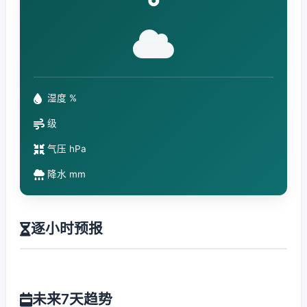
°
湿度 %
级
气压 hPa
降水 mm
逐小时预报
未来7天趋势