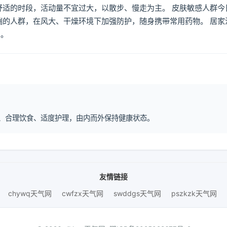
舒适的时段，活动量不宜过大，以散步、慢走为主。 皮肤敏感人群今
喘的人群，在风大、干燥环境下加强防护，随身携带常用药物。 居家
倒。
作息、合理饮食、适度护理，由内而外保持健康状态。
友情链接
chywq天气网
cwfzx天气网
swddgs天气网
pszkzk天气网