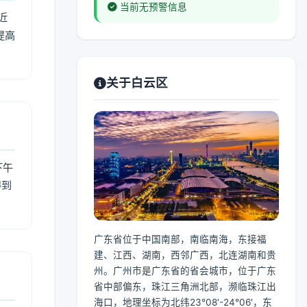
当前无预警信息
近
提高
关于白云区
下午
得到
广东省位于中国南部，南临南海，东接福
建、江西、湖南，西邻广西，北连湖南和贵
州。广州市是广东省的省会城市，位于广东
省中部偏东，珠江三角洲北部，濒临珠江出
海口，地理坐标为北纬23°08′-24°06′，东