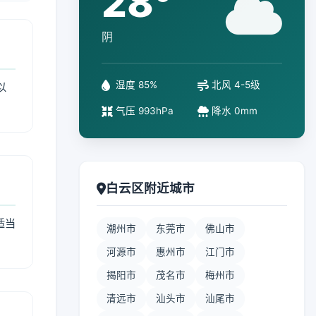
28°
阴
湿度 85%
北风 4-5级
以
气压 993hPa
降水 0mm
白云区附近城市
适当
潮州市
东莞市
佛山市
河源市
惠州市
江门市
揭阳市
茂名市
梅州市
清远市
汕头市
汕尾市