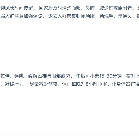
迎风长时间停留； 回家后及时清洗面部、鼻腔，减少过敏原附着。 
弱人群注意加强保暖， 少去人群密集封闭场所，勤洗手、常通风，
伸、远眺，缓解颈椎与眼部疲劳； 午后可小憩15-30分钟，提升
，舒缓压力。 尽量减少熬夜，保证每晚7-8小时睡眠，让身体器官