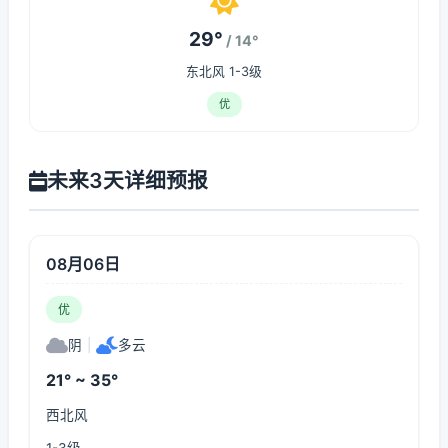
29°
/ 14°
东北风 1-3级
优
未来3天详细预报
08月06日
优
阴
|
多云
21° ~ 35°
西北风