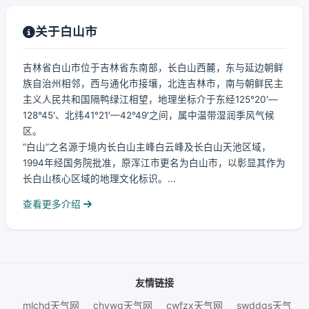
关于白山市
吉林省白山市位于吉林省东南部，长白山西麓，东与延边朝鲜
族自治州相邻，西与通化市接壤，北连吉林市，南与朝鲜民主
主义人民共和国隔鸭绿江相望，地理坐标介于东经125°20′—
128°45′、北纬41°21′—42°49′之间，属中温带湿润季风气候
区。
“白山”之名源于境内长白山主峰白云峰及长白山天池区域，
1994年经国务院批准，原浑江市更名为白山市，以彰显其作为
长白山核心区域的地理文化标识。...
查看更多介绍
友情链接
mlchd天气网
chywq天气网
cwfzx天气网
swddgs天气