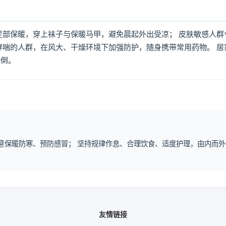
足部保暖，穿上袜子与保暖马甲，避免晨起外出受凉； 皮肤敏感人群
哮喘的人群，在风大、干燥环境下加强防护，随身携带常用药物。 居
摔倒。
注意保暖防寒、预防感冒； 坚持规律作息、合理饮食、适度护理，由内而外
友情链接