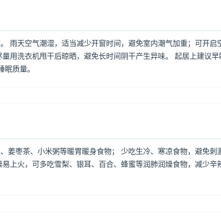
。 雨天空气潮湿，适当减少开窗时间，避免室内潮气加重；可开启
尽量用洗衣机甩干后晾晒，避免长时间阴干产生异味。 起居上建议早
高睡眠质量。
、姜枣茶、小米粥等暖胃暖身食物； 少吃生冷、寒凉食物，避免刺
燥易上火，可多吃雪梨、银耳、百合、蜂蜜等润肺润燥食物，减少辛