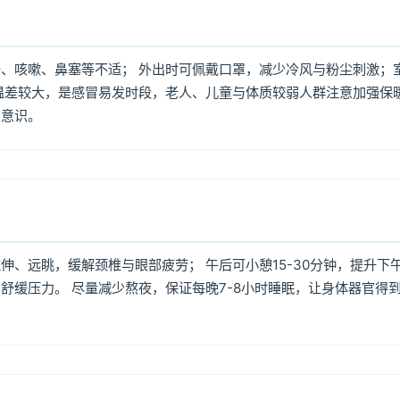
、咳嗽、鼻塞等不适； 外出时可佩戴口罩，减少冷风与粉尘刺激；
温差较大，是感冒易发时段，老人、儿童与体质较弱人群注意加强保
护意识。
、远眺，缓解颈椎与眼部疲劳； 午后可小憩15-30分钟，提升下
舒缓压力。 尽量减少熬夜，保证每晚7-8小时睡眠，让身体器官得