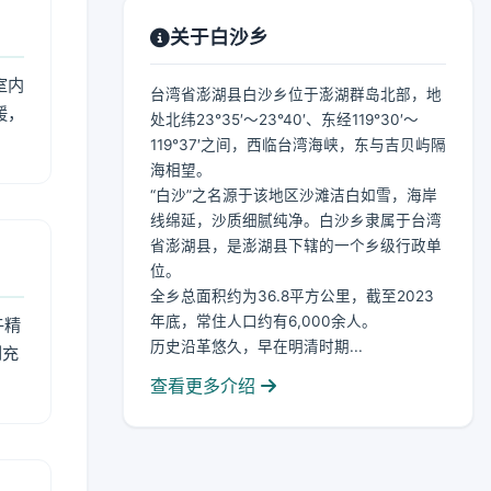
关于白沙乡
室内
台湾省澎湖县白沙乡位于澎湖群岛北部，地
暖，
处北纬23°35′～23°40′、东经119°30′～
119°37′之间，西临台湾海峡，东与吉贝屿隔
海相望。
“白沙”之名源于该地区沙滩洁白如雪，海岸
线绵延，沙质细腻纯净。白沙乡隶属于台湾
省澎湖县，是澎湖县下辖的一个乡级行政单
位。
全乡总面积约为36.8平方公里，截至2023
年底，常住人口约有6,000余人。
午精
历史沿革悠久，早在明清时期...
到充
查看更多介绍