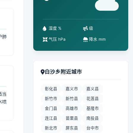
°
湿度 %
级
护肺
气压 hPa
降水 mm
白沙乡附近城市
彰化县
嘉义市
嘉义县
适当
新竹市
新竹县
花莲县
水喷
金门县
高雄市
基隆市
连江县
苗栗县
南投县
新北市
屏东县
台中市