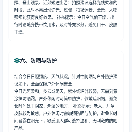
照、登山观景、近郊短途出游：拍照建议选择光线柔和的
时段，此时不易出现逆光、过曝，拍摄远景、全景、人物
照都能获得良好效果。 补充提示：今日空气偏干燥，出
行时请随身携带饮用水，及时补充水分，避免口干、皮肤
干燥。
六、防晒与防护
结合今日日照强度、天气状况，针对性防晒与户外防护建
议如下，全面保障户外休闲安全：
今日光照柔和，多云或阴天，紫外线辐射较弱，无需刻意
涂抹防晒霜，户外休闲时可简单防护，佩戴遮阳帽，避免
长时间处于阴凉、潮湿的地方。 补充提示：老人、儿童
皮肤较为敏感，户外休闲时需加强防晒与防护，避免长时
间暴露在阳光下；敏感肌人群可选择温和、无刺激的防晒
产品。