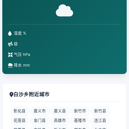
湿度 %
级
气压 hPa
降水 mm
白沙乡附近城市
彰化县
嘉义市
嘉义县
新竹市
新竹县
花莲县
金门县
高雄市
基隆市
连江县