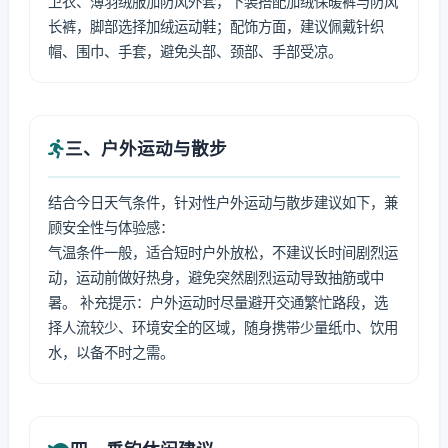
卫衣、薄羽绒服加防风外套，下装搭配加绒保暖裤与防风
长裤，脚部选择加绒运动鞋；配饰方面，建议佩戴针织
帽、围巾、手套，避免头部、颈部、手部受凉。
三、户外运动与散步
结合今日天气条件，针对性户外运动与散步建议如下，兼
顾安全性与体验感：
气温条件一般，适合短时户外放松，不建议长时间剧烈运
动，运动前做好热身，避免突然剧烈运动导致抽筋或中
暑。 补充提示：户外运动时尽量避开交通繁忙路段，选
择人流较少、环境安全的区域，随身携带少量纸巾、饮用
水，以备不时之需。