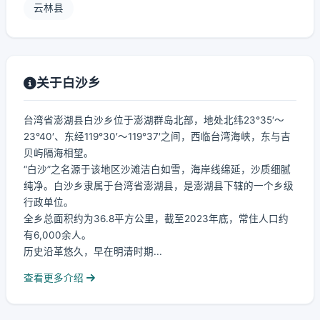
云林县
关于白沙乡
台湾省澎湖县白沙乡位于澎湖群岛北部，地处北纬23°35′～
23°40′、东经119°30′～119°37′之间，西临台湾海峡，东与吉
贝屿隔海相望。
“白沙”之名源于该地区沙滩洁白如雪，海岸线绵延，沙质细腻
纯净。白沙乡隶属于台湾省澎湖县，是澎湖县下辖的一个乡级
行政单位。
全乡总面积约为36.8平方公里，截至2023年底，常住人口约
有6,000余人。
历史沿革悠久，早在明清时期...
查看更多介绍