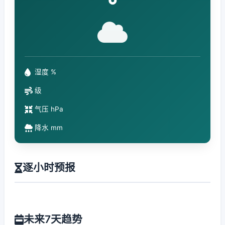
°
湿度 %
级
气压 hPa
降水 mm
逐小时预报
未来7天趋势