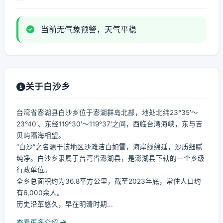
当前无气象预警，天气平稳
关于白沙乡
台湾省澎湖县白沙乡位于澎湖群岛北部，地处北纬23°35′～
23°40′、东经119°30′～119°37′之间，西临台湾海峡，东与吉
贝屿隔海相望。
“白沙”之名源于该地区沙滩洁白如雪，海岸线绵延，沙质细腻
纯净。白沙乡隶属于台湾省澎湖县，是澎湖县下辖的一个乡级
行政单位。
全乡总面积约为36.8平方公里，截至2023年底，常住人口约
有6,000余人。
历史沿革悠久，早在明清时期...
查看更多介绍