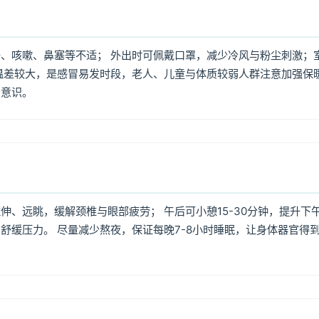
、咳嗽、鼻塞等不适； 外出时可佩戴口罩，减少冷风与粉尘刺激；
温差较大，是感冒易发时段，老人、儿童与体质较弱人群注意加强保
护意识。
、远眺，缓解颈椎与眼部疲劳； 午后可小憩15-30分钟，提升下
舒缓压力。 尽量减少熬夜，保证每晚7-8小时睡眠，让身体器官得