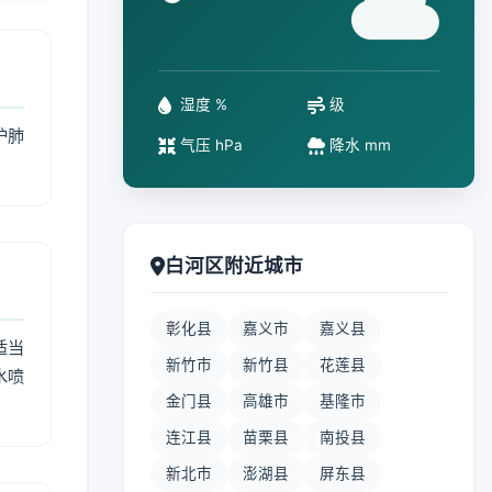
°
湿度 %
级
护肺
气压 hPa
降水 mm
白河区附近城市
彰化县
嘉义市
嘉义县
适当
新竹市
新竹县
花莲县
水喷
金门县
高雄市
基隆市
连江县
苗栗县
南投县
新北市
澎湖县
屏东县