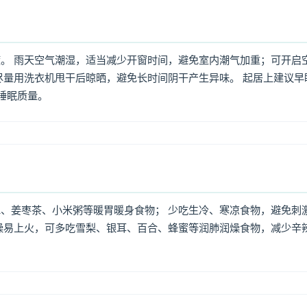
。 雨天空气潮湿，适当减少开窗时间，避免室内潮气加重；可开启
尽量用洗衣机甩干后晾晒，避免长时间阴干产生异味。 起居上建议早
高睡眠质量。
、姜枣茶、小米粥等暖胃暖身食物； 少吃生冷、寒凉食物，避免刺
燥易上火，可多吃雪梨、银耳、百合、蜂蜜等润肺润燥食物，减少辛