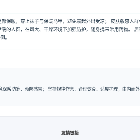
足部保暖，穿上袜子与保暖马甲，避免晨起外出受凉； 皮肤敏感人群
哮喘的人群，在风大、干燥环境下加强防护，随身携带常用药物。 居
摔倒。
注意保暖防寒、预防感冒； 坚持规律作息、合理饮食、适度护理，由内而外
友情链接