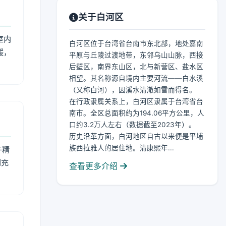
关于白河区
室内
白河区位于台湾省台南市东北部，地处嘉南
暖，
平原与丘陵过渡地带，东邻乌山山脉，西接
后壁区，南界东山区，北与新营区、盐水区
相望。其名称源自境内主要河流——白水溪
（又称白河），因溪水清澈如雪而得名。
在行政隶属关系上，白河区隶属于台湾省台
南市。全区总面积约为194.06平方公里，人
口约3.2万人左右（数据截至2023年）。
历史沿革方面，白河地区自古以来便是平埔
族西拉雅人的居住地。清康熙年...
午精
到充
查看更多介绍