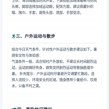
卫衣、薄羽绒服加防风外套，下装搭配加绒保暖裤与防风
长裤，脚部选择加绒运动鞋；配饰方面，建议佩戴针织
帽、围巾、手套，避免头部、颈部、手部受凉。
三、户外运动与散步
结合今日天气条件，针对性户外运动与散步建议如下，兼
顾安全性与体验感：
气温条件一般，适合短时户外放松，不建议长时间剧烈运
动，运动前做好热身，避免突然剧烈运动导致抽筋或中
暑。 补充提示：户外运动时尽量避开交通繁忙路段，选
择人流较少、环境安全的区域，随身携带少量纸巾、饮用
水，以备不时之需。