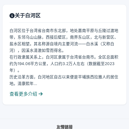
关于白河区
白河区位于台湾省台南市东北部，地处嘉南平原与丘陵过渡地
带，东邻乌山山脉，西接后壁区，南界东山区，北与新营区、
盐水区相望。其名称源自境内主要河流——白水溪（又称白
河），因溪水清澈如雪而得名。
在行政隶属关系上，白河区隶属于台湾省台南市。全区总面积
约为194.06平方公里，人口约3.2万人左右（数据截至2023
年）。
历史沿革方面，白河地区自古以来便是平埔族西拉雅人的居住
地。清康熙年...
查看更多介绍
友情链接