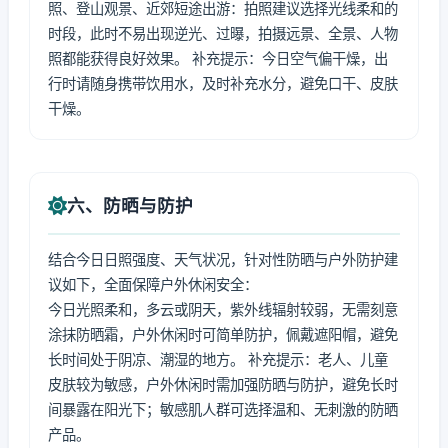
照、登山观景、近郊短途出游：拍照建议选择光线柔和的
时段，此时不易出现逆光、过曝，拍摄远景、全景、人物
照都能获得良好效果。 补充提示：今日空气偏干燥，出
行时请随身携带饮用水，及时补充水分，避免口干、皮肤
干燥。
六、防晒与防护
结合今日日照强度、天气状况，针对性防晒与户外防护建
议如下，全面保障户外休闲安全：
今日光照柔和，多云或阴天，紫外线辐射较弱，无需刻意
涂抹防晒霜，户外休闲时可简单防护，佩戴遮阳帽，避免
长时间处于阴凉、潮湿的地方。 补充提示：老人、儿童
皮肤较为敏感，户外休闲时需加强防晒与防护，避免长时
间暴露在阳光下；敏感肌人群可选择温和、无刺激的防晒
产品。