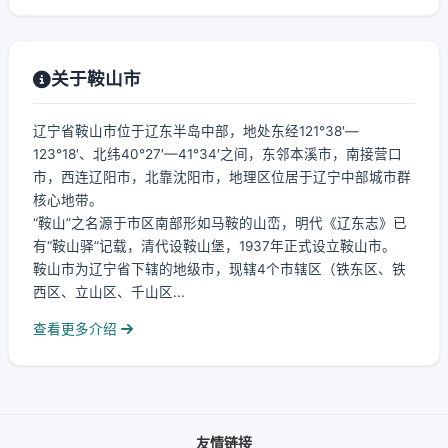
关于鞍山市
辽宁省鞍山市位于辽东半岛中部，地处东经121°38′—
123°18′、北纬40°27′—41°34′之间，东邻本溪市，南接营口
市，西连辽阳市，北靠沈阳市，地理区位居于辽宁中部城市群
核心地带。
“鞍山”之名源于市区南部形如马鞍的山峦，明代《辽东志》已
有“鞍山驿”记载，清代设鞍山堡，1937年正式设立鞍山市。
鞍山市为辽宁省下辖的地级市，现辖4个市辖区（铁东区、铁
西区、立山区、千山区...
查看更多介绍
友情链接