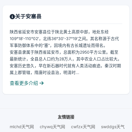
关于安塞县
陕西省延安市安塞县位于陕北黄土高原中部，地处东经
109°18′-110°02′，北纬36°30′-37°19′之间。其名称源于古代
军事防御体系中的“塞”，因境内有古长城遗址而得名。
安塞县隶属于陕西省延安市，总面积为2950平方公里。截至
最新统计，全县总人口约为28万人，其中农业人口占比较大。
安塞历史悠久，早在新石器时代就有人类活动痕迹。秦汉时期
属上郡管辖，隋唐时设县治，明清时...
查看更多介绍
友情链接
mlchd天气网
chywq天气网
cwfzx天气网
swddgs天气