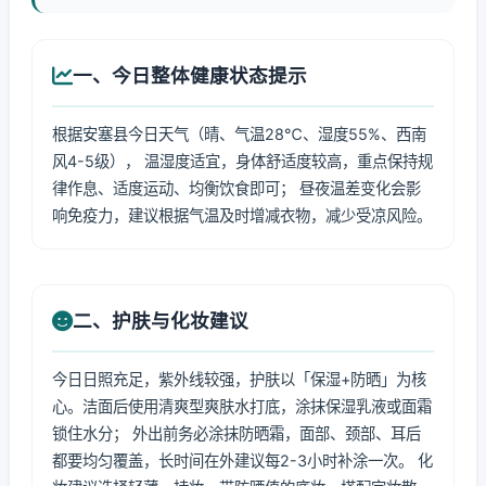
一、今日整体健康状态提示
根据安塞县今日天气（晴、气温28℃、湿度55%、西南
风4-5级）， 温湿度适宜，身体舒适度较高，重点保持规
律作息、适度运动、均衡饮食即可； 昼夜温差变化会影
响免疫力，建议根据气温及时增减衣物，减少受凉风险。
二、护肤与化妆建议
今日日照充足，紫外线较强，护肤以「保湿+防晒」为核
心。洁面后使用清爽型爽肤水打底，涂抹保湿乳液或面霜
锁住水分； 外出前务必涂抹防晒霜，面部、颈部、耳后
都要均匀覆盖，长时间在外建议每2-3小时补涂一次。 化