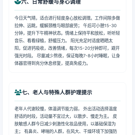
六、日常舒缓与身心调理
今日天气晴，适合进行轻度身心放松调理。工作间隙多做
拉伸、远眺，缓解颈椎与眼部疲劳； 午后可小憩15-30
分钟，提升下午精神状态。情绪上保持平和放松，听听轻
音乐、看看绿植，舒缓压力。 阳光充足时适度晒晒太
阳，促进钙吸收，改善情绪，每次15-20分钟即可，避开
强光时段。 尽量减少熬夜，保证每晚7-8小时睡眠，让身
体器官得到充分休息修复，提高免疫力。
七、老人与特殊人群护理提示
老年人代谢较慢，体温调节能力弱， 外出活动选择温度
舒适的时段，活动量不宜过大，以散步、慢走为主。 皮
肤敏感人群今日减少刺激性化妆品使用，以基础保湿为
主； 有鼻炎、哮喘的人群，在风大、干燥环境下加强防