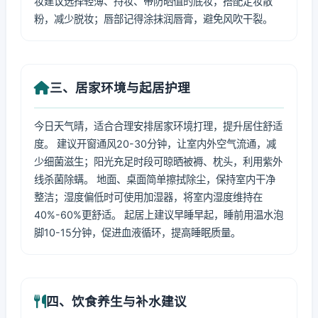
妆建议选择轻薄、持妆、带防晒值的底妆，搭配定妆散
粉，减少脱妆；唇部记得涂抹润唇膏，避免风吹干裂。
三、居家环境与起居护理
今日天气晴，适合合理安排居家环境打理，提升居住舒适
度。 建议开窗通风20-30分钟，让室内外空气流通，减
少细菌滋生；阳光充足时段可晾晒被褥、枕头，利用紫外
线杀菌除螨。 地面、桌面简单擦拭除尘，保持室内干净
整洁；湿度偏低时可使用加湿器，将室内湿度维持在
40%-60%更舒适。 起居上建议早睡早起，睡前用温水泡
脚10-15分钟，促进血液循环，提高睡眠质量。
四、饮食养生与补水建议