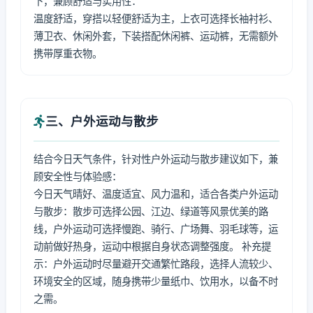
下，兼顾舒适与实用性：
温度舒适，穿搭以轻便舒适为主，上衣可选择长袖衬衫、
薄卫衣、休闲外套，下装搭配休闲裤、运动裤，无需额外
携带厚重衣物。
三、户外运动与散步
结合今日天气条件，针对性户外运动与散步建议如下，兼
顾安全性与体验感：
今日天气晴好、温度适宜、风力温和，适合各类户外运动
与散步：散步可选择公园、江边、绿道等风景优美的路
线，户外运动可选择慢跑、骑行、广场舞、羽毛球等，运
动前做好热身，运动中根据自身状态调整强度。 补充提
示：户外运动时尽量避开交通繁忙路段，选择人流较少、
环境安全的区域，随身携带少量纸巾、饮用水，以备不时
之需。