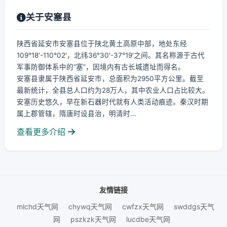
关于安塞县
陕西省延安市安塞县位于陕北黄土高原中部，地处东经
109°18′-110°02′，北纬36°30′-37°19′之间。其名称源于古代
军事防御体系中的“塞”，因境内有古长城遗址而得名。
安塞县隶属于陕西省延安市，总面积为2950平方公里。截至
最新统计，全县总人口约为28万人，其中农业人口占比较大。
安塞历史悠久，早在新石器时代就有人类活动痕迹。秦汉时期
属上郡管辖，隋唐时设县治，明清时...
查看更多介绍
友情链接
mlchd天气网
chywq天气网
cwfzx天气网
swddgs天气
网
pszkzk天气网
lucdbe天气网