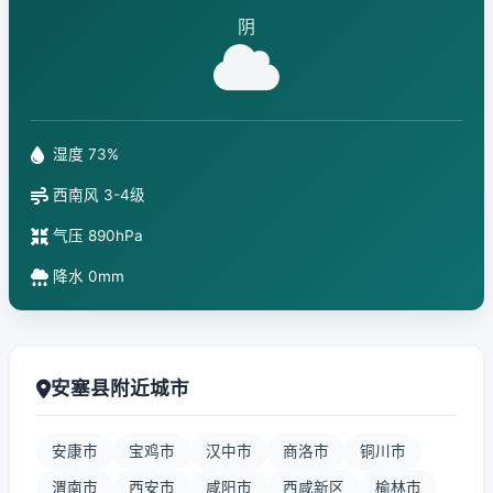
阴
湿度 73%
西南风 3-4级
气压 890hPa
降水 0mm
安塞县附近城市
安康市
宝鸡市
汉中市
商洛市
铜川市
渭南市
西安市
咸阳市
西咸新区
榆林市