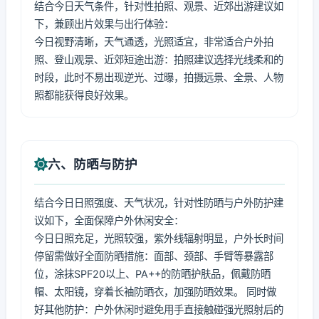
结合今日天气条件，针对性拍照、观景、近郊出游建议如
下，兼顾出片效果与出行体验：
今日视野清晰，天气通透，光照适宜，非常适合户外拍
照、登山观景、近郊短途出游：拍照建议选择光线柔和的
时段，此时不易出现逆光、过曝，拍摄远景、全景、人物
照都能获得良好效果。
六、防晒与防护
结合今日日照强度、天气状况，针对性防晒与户外防护建
议如下，全面保障户外休闲安全：
今日日照充足，光照较强，紫外线辐射明显，户外长时间
停留需做好全面防晒措施：面部、颈部、手臂等暴露部
位，涂抹SPF20以上、PA++的防晒护肤品，佩戴防晒
帽、太阳镜，穿着长袖防晒衣，加强防晒效果。 同时做
好其他防护：户外休闲时避免用手直接触碰强光照射后的