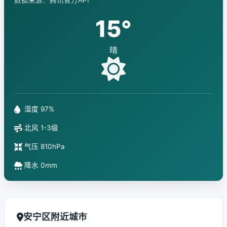
数据来源：腾讯官方API
15°
晴
湿度 97%
北风 1-3级
气压 810hPa
降水 0mm
安宁区附近城市