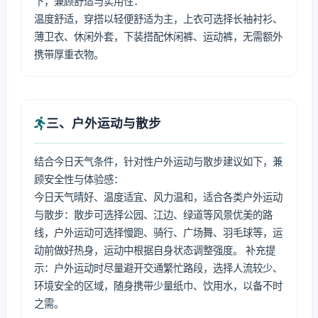
下，兼顾舒适与实用性：
温度舒适，穿搭以轻便舒适为主，上衣可选择长袖衬衫、
薄卫衣、休闲外套，下装搭配休闲裤、运动裤，无需额外
携带厚重衣物。
三、户外运动与散步
结合今日天气条件，针对性户外运动与散步建议如下，兼
顾安全性与体验感：
今日天气晴好、温度适宜、风力温和，适合各类户外运动
与散步：散步可选择公园、江边、绿道等风景优美的路
线，户外运动可选择慢跑、骑行、广场舞、羽毛球等，运
动前做好热身，运动中根据自身状态调整强度。 补充提
示：户外运动时尽量避开交通繁忙路段，选择人流较少、
环境安全的区域，随身携带少量纸巾、饮用水，以备不时
之需。