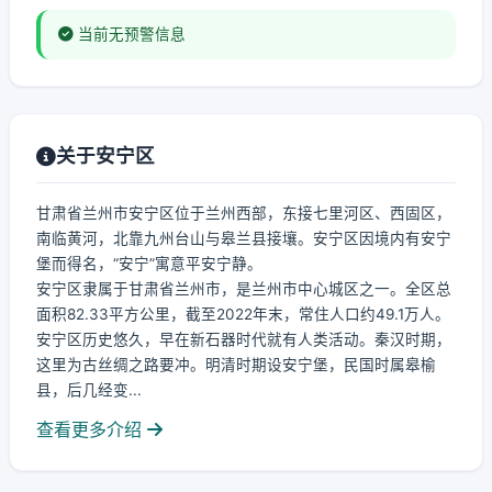
当前无预警信息
关于安宁区
甘肃省兰州市安宁区位于兰州西部，东接七里河区、西固区，
南临黄河，北靠九州台山与皋兰县接壤。安宁区因境内有安宁
堡而得名，“安宁”寓意平安宁静。
安宁区隶属于甘肃省兰州市，是兰州市中心城区之一。全区总
面积82.33平方公里，截至2022年末，常住人口约49.1万人。
安宁区历史悠久，早在新石器时代就有人类活动。秦汉时期，
这里为古丝绸之路要冲。明清时期设安宁堡，民国时属皋榆
县，后几经变...
查看更多介绍