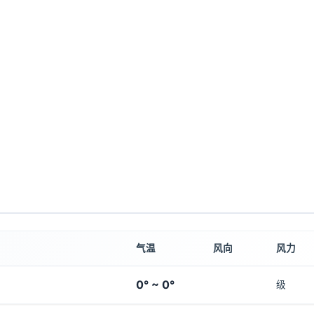
气温
风向
风力
0° ~ 0°
级