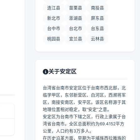
连江县
苗栗县
南投县
新北市
澎湖县
屏东县
台中市
台北市
台东县
桃园县
宜兰县
云林县
关于安定区
台湾省台南市安定区位于台南市西北部，北
临学甲区，东邻新营区、白河区，西濒将军
区，南接安南区、安平区。该区名称源于其
地理位置相对稳定，取“安定”之意。
安定区为台南市下辖之区，行政上隶属于台
湾省台南市。全区总面积约为69.4152平方
公里，人口约有3万多人。
在历史沿革方面，早期为平埔族西拉雅族的