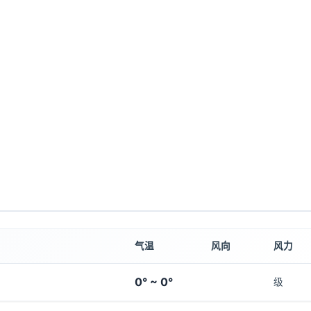
气温
风向
风力
0° ~ 0°
级