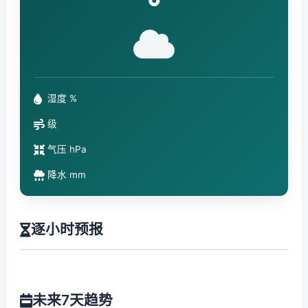
°
湿度 %
级
气压 hPa
降水 mm
逐小时预报
未来7天趋势