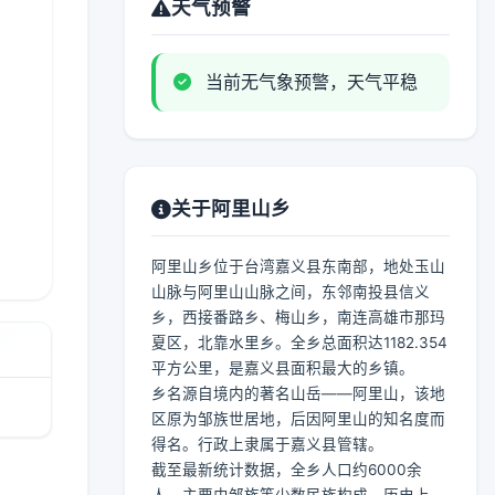
天气预警
当前无气象预警，天气平稳
关于阿里山乡
阿里山乡位于台湾嘉义县东南部，地处玉山
山脉与阿里山山脉之间，东邻南投县信义
乡，西接番路乡、梅山乡，南连高雄市那玛
夏区，北靠水里乡。全乡总面积达1182.354
平方公里，是嘉义县面积最大的乡镇。
乡名源自境内的著名山岳——阿里山，该地
区原为邹族世居地，后因阿里山的知名度而
得名。行政上隶属于嘉义县管辖。
截至最新统计数据，全乡人口约6000余