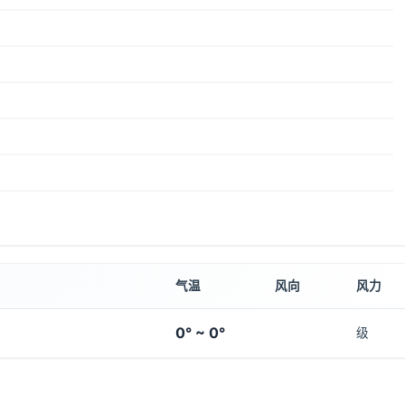
气温
风向
风力
0° ~ 0°
级