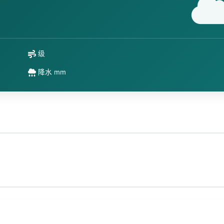
级
降水 mm