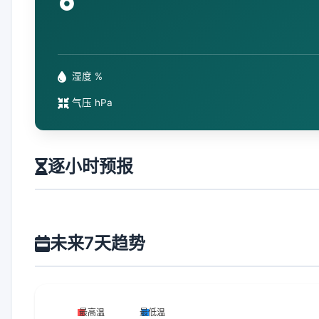
°
湿度 %
气压 hPa
逐小时预报
未来7天趋势