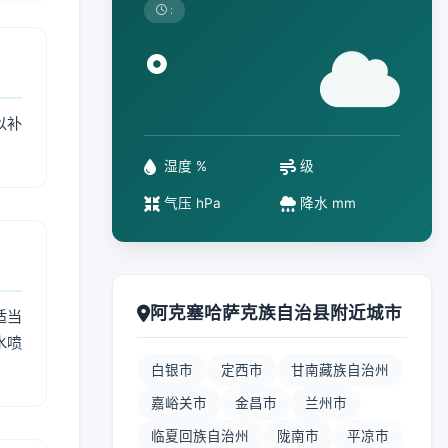
:
°
以补
湿度 %
级
气压 hPa
降水 mm
阿克塞哈萨克族自治县附近城市
适当
水喷
白银市
定西市
甘南藏族自治州
嘉峪关市
金昌市
兰州市
临夏回族自治州
陇南市
平凉市