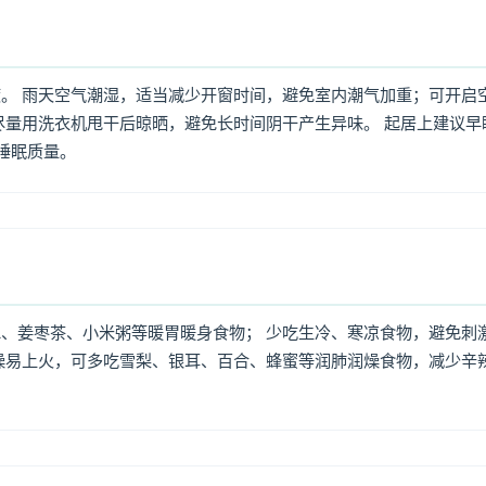
。 雨天空气潮湿，适当减少开窗时间，避免室内潮气加重；可开启
尽量用洗衣机甩干后晾晒，避免长时间阴干产生异味。 起居上建议早
高睡眠质量。
、姜枣茶、小米粥等暖胃暖身食物； 少吃生冷、寒凉食物，避免刺
燥易上火，可多吃雪梨、银耳、百合、蜂蜜等润肺润燥食物，减少辛