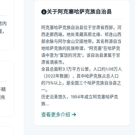
关于阿克塞哈萨克族自治县
室内
阿克塞哈萨克族自治县位于甘肃省西部，河
暖，
西走廊西端，地处青藏高原北缘、祁连山西
部余脉与阿尔金山交接地带。其名称源自当
地哈萨克族的民族称谓，“阿克塞”在哈萨克
语中意为“富饶的河流”。该自治县隶属于甘
肃省酒泉市。
全县总面积3.1万平方公里，人口约1.06万人
（2022年数据），其中哈萨克族占总人口
的75%以上，是全国三个哈萨克族自治县之
午精
一。
到充
历史沿革悠久，1954年成立阿克塞哈萨克
族...
查看更多介绍