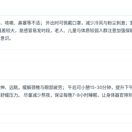
、咳嗽、鼻塞等不适； 外出时可佩戴口罩，减少冷风与粉尘刺激；
温差较大，是感冒易发时段，老人、儿童与体质较弱人群注意加强保
护意识。
、远眺，缓解颈椎与眼部疲劳； 午后可小憩15-30分钟，提升下
舒缓压力。 尽量减少熬夜，保证每晚7-8小时睡眠，让身体器官得