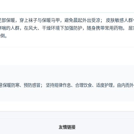
足部保暖，穿上袜子与保暖马甲，避免晨起外出受凉； 皮肤敏感人群
哮喘的人群，在风大、干燥环境下加强防护，随身携带常用药物。 居
摔倒。
注意保暖防寒、预防感冒； 坚持规律作息、合理饮食、适度护理，由内而外
友情链接