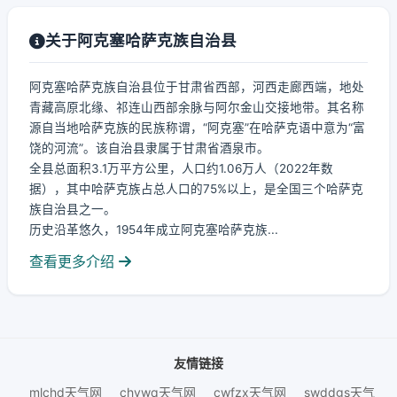
关于阿克塞哈萨克族自治县
阿克塞哈萨克族自治县位于甘肃省西部，河西走廊西端，地处
青藏高原北缘、祁连山西部余脉与阿尔金山交接地带。其名称
源自当地哈萨克族的民族称谓，“阿克塞”在哈萨克语中意为“富
饶的河流”。该自治县隶属于甘肃省酒泉市。
全县总面积3.1万平方公里，人口约1.06万人（2022年数
据），其中哈萨克族占总人口的75%以上，是全国三个哈萨克
族自治县之一。
历史沿革悠久，1954年成立阿克塞哈萨克族...
查看更多介绍
友情链接
mlchd天气网
chywq天气网
cwfzx天气网
swddgs天气