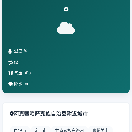
°
湿度 %
级
气压 hPa
降水 mm
阿克塞哈萨克族自治县附近城市
白银市
定西市
甘南藏族自治州
嘉峪关市