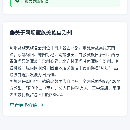
当前无预警信息
关于阿坝藏族羌族自治州
阿坝藏族羌族自治州位于四川省西北部，地处青藏高原东南
缘，东邻绵阳、德阳等地，南接雅安、甘孜藏族自治州，西与
青海省果洛藏族自治州交界，北连甘肃省甘南藏族自治州。其
名称源于境内阿坝沟，因当地居民聚居于此而得名“阿坝”，后
设县并逐步发展为自治州。
阿坝州是四川省下辖的少数民族自治州，全州总面积83,426平
方公里，辖13个县（市），总人口约94万人，其中藏族、羌族
等少数民族占总人口的78%以...
查看更多介绍