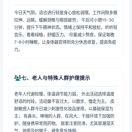
今日天气阴，适合进行轻度身心放松调理。工作间隙多做
拉伸、远眺，缓解颈椎与眼部疲劳； 午后可小憩15-30
分钟，提升下午精神状态。情绪上保持平和放松，听听轻
音乐、看看绿植，舒缓压力。 尽量减少熬夜，保证每晚
7-8小时睡眠，让身体器官得到充分休息修复，提高免疫
力。
七、老人与特殊人群护理提示
老年人代谢较慢，体温调节能力弱， 外出活动选择温度
舒适的时段，活动量不宜过大，以散步、慢走为主。 皮
肤敏感人群今日减少刺激性化妆品使用，以基础保湿为
主； 有鼻炎、哮喘的人群，在风大、干燥环境下加强防
护，随身携带常用药物。 居家注意防滑，尤其是潮湿天
气，地面及时擦干，避免意外摔倒。