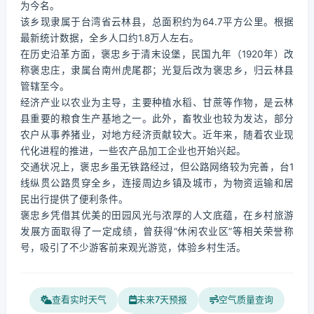
为今名。
该乡现隶属于台湾省云林县，总面积约为64.7平方公里。根据
最新统计数据，全乡人口约1.8万人左右。
在历史沿革方面，褒忠乡于清末设堡，民国九年（1920年）改
称褒忠庄，隶属台南州虎尾郡；光复后改为褒忠乡，归云林县
管辖至今。
经济产业以农业为主导，主要种植水稻、甘蔗等作物，是云林
县重要的粮食生产基地之一。此外，畜牧业也较为发达，部分
农户从事养猪业，对地方经济贡献较大。近年来，随着农业现
代化进程的推进，一些农产品加工企业也开始兴起。
交通状况上，褒忠乡虽无铁路经过，但公路网络较为完善，台1
线纵贯公路贯穿全乡，连接周边乡镇及城市，为物资运输和居
民出行提供了便利条件。
褒忠乡凭借其优美的田园风光与浓厚的人文底蕴，在乡村旅游
发展方面取得了一定成绩，曾获得“休闲农业区”等相关荣誉称
号，吸引了不少游客前来观光游览，体验乡村生活。
查看实时天气
未来7天预报
空气质量查询