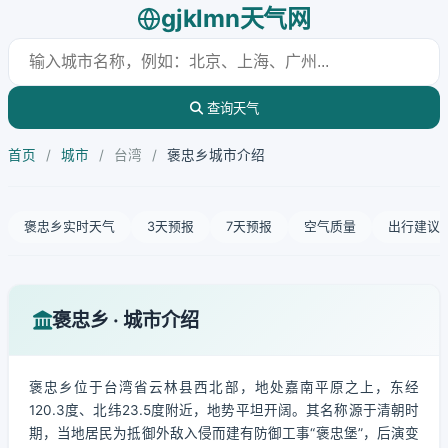
gjklmn天气网
查询天气
首页
/
城市
/
台湾
/
褒忠乡城市介绍
褒忠乡实时天气
3天预报
7天预报
空气质量
出行建议
褒忠乡 · 城市介绍
褒忠乡位于台湾省云林县西北部，地处嘉南平原之上，东经
120.3度、北纬23.5度附近，地势平坦开阔。其名称源于清朝时
期，当地居民为抵御外敌入侵而建有防御工事“褒忠堡”，后演变