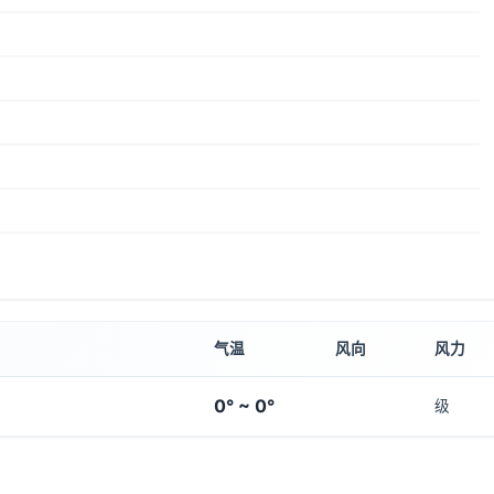
气温
风向
风力
0° ~ 0°
级