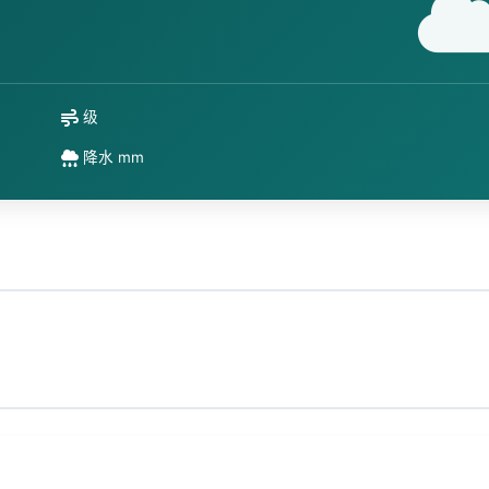
级
降水 mm