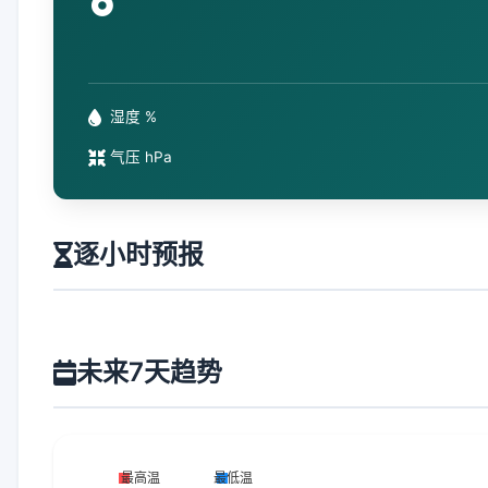
°
湿度 %
气压 hPa
逐小时预报
未来7天趋势