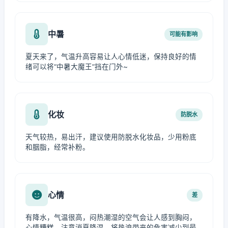
中暑
可能有影响
夏天来了，气温升高容易让人心情低迷，保持良好的情
绪可以将“中暑大魔王”挡在门外~
化妆
防脱水
天气较热，易出汗，建议使用防脱水化妆品，少用粉底
和胭脂，经常补粉。
心情
差
有降水，气温很高，闷热潮湿的空气会让人感到胸闷，
心情糟糕，注意消夏降温，将热浪带来的危害减少到最