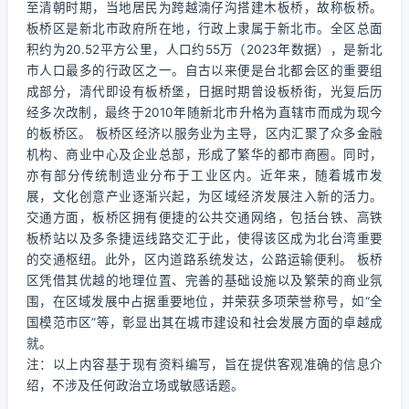
至清朝时期，当地居民为跨越湳仔沟搭建木板桥，故称板桥。
板桥区是新北市政府所在地，行政上隶属于新北市。全区总面
积约为20.52平方公里，人口约55万（2023年数据），是新北
市人口最多的行政区之一。自古以来便是台北都会区的重要组
成部分，清代即设有板桥堡，日据时期曾设板桥街，光复后历
经多次改制，最终于2010年随新北市升格为直辖市而成为现今
的板桥区。 板桥区经济以服务业为主导，区内汇聚了众多金融
机构、商业中心及企业总部，形成了繁华的都市商圈。同时，
亦有部分传统制造业分布于工业区内。近年来，随着城市发
展，文化创意产业逐渐兴起，为区域经济发展注入新的活力。
交通方面，板桥区拥有便捷的公共交通网络，包括台铁、高铁
板桥站以及多条捷运线路交汇于此，使得该区成为北台湾重要
的交通枢纽。此外，区内道路系统发达，公路运输便利。 板桥
区凭借其优越的地理位置、完善的基础设施以及繁荣的商业氛
围，在区域发展中占据重要地位，并荣获多项荣誉称号，如“全
国模范市区”等，彰显出其在城市建设和社会发展方面的卓越成
就。
注：以上内容基于现有资料编写，旨在提供客观准确的信息介
绍，不涉及任何政治立场或敏感话题。