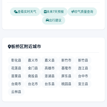
查看实时天气
未来7天预报
空气质量查询
出行建议
板桥区附近城市
彰化县
嘉义市
嘉义县
新竹市
新竹县
花莲县
金门县
高雄市
基隆市
连江县
苗栗县
南投县
澎湖县
屏东县
台中市
台南市
台北市
台东县
桃园县
宜兰县
云林县