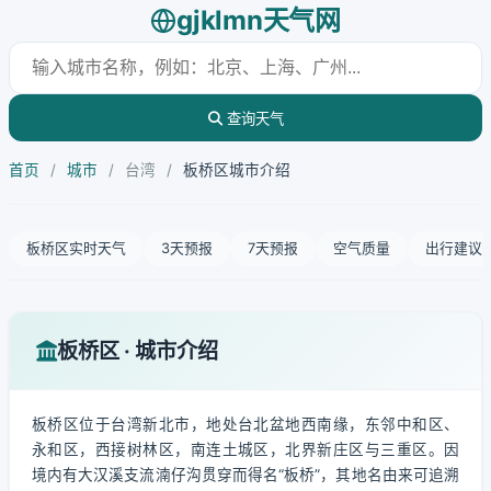
gjklmn天气网
查询天气
首页
/
城市
/
台湾
/
板桥区城市介绍
板桥区实时天气
3天预报
7天预报
空气质量
出行建议
板桥区 · 城市介绍
板桥区位于台湾新北市，地处台北盆地西南缘，东邻中和区、
永和区，西接树林区，南连土城区，北界新庄区与三重区。因
境内有大汉溪支流湳仔沟贯穿而得名“板桥”，其地名由来可追溯