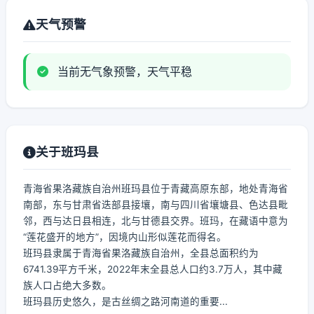
天气预警
当前无气象预警，天气平稳
关于班玛县
青海省果洛藏族自治州班玛县位于青藏高原东部，地处青海省
南部，东与甘肃省迭部县接壤，南与四川省壤塘县、色达县毗
邻，西与达日县相连，北与甘德县交界。班玛，在藏语中意为
“莲花盛开的地方”，因境内山形似莲花而得名。
班玛县隶属于青海省果洛藏族自治州，全县总面积约为
6741.39平方千米，2022年末全县总人口约3.7万人，其中藏
族人口占绝大多数。
班玛县历史悠久，是古丝绸之路河南道的重要...