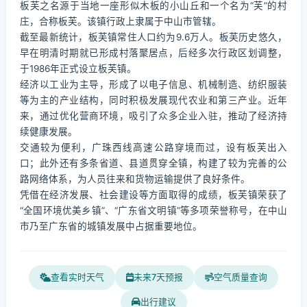
板芙之名源于当地一座形似木板的小山丘和一个名为“芙”的村
庄，合称板芙。该镇行政上隶属于中山市管辖。
截至最新统计，板芙镇常住人口约为9.6万人。板芙历史悠久，
早在明清时期就已形成村落聚居点，后经多次行政区划调整，
于1986年正式设立板芙镇。
经济以工业为主导，形成了以电子信息、机械制造、纺织服装
等为主的产业结构，同时积极发展现代农业和第三产业。近年
来，通过优化营商环境，吸引了众多企业入驻，推动了经济持
续健康发展。
交通较为便利，广珠西线高速公路穿境而过，设有板芙出入
口；此外还有多条省道、县道贯穿全镇，构建了较为完善的公
路网络体系，为人员往来和货物运输提供了良好条件。
凭借在经济发展、社会建设等方面取得的成绩，板芙镇荣获了
“全国环境优美乡镇”、“广东省文明镇”等多项荣誉称号，在中山
市乃至广东省的城镇发展中占据重要地位。
查看实时天气
未来7天预报
空气质量查询
出行建议