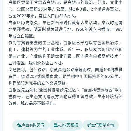
白银区隶属于甘肃省白银市，是白银市的政治、经济、文化中
心。全区总面积2564平方公里，辖2乡3镇、2个街道办事处，
截至2022年末，常住人口约31.8万人。
白银区历史悠久，早在新石器时代就有人类活动。秦汉时期属
北地郡管辖，明清时期为靖远县地，1956年设立白银市，1985
年成立白银区。
作为甘肃省重要的工业基地，白银区已形成以有色金属冶炼、
化工、建材等为主的工业体系。近年来，积极发展现代农业和
第三产业，产业结构不断优化升级。区内拥有白银高新技术产
业开发区，吸引众多企业入驻。
交通便利，包兰铁路、京藏高速公路穿境而过，国道109线横贯
东西，省道207线纵贯南北，距兰州中川国际机场约90公里，
构建起较为完善的立体交通网络。
白银区先后荣获“全国科技进步先进区”、“全国科普示范区”等荣
誉称号，在生态文明建设方面也取得显著成效，生态环境持续
改善，城市品质不断提升。
查看实时天气
未来7天预报
空气质量查询