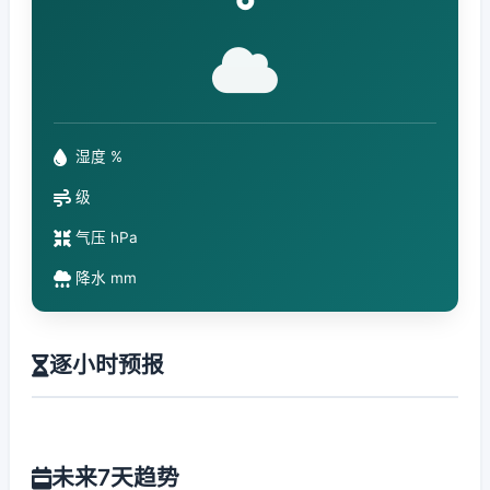
°
湿度 %
级
气压 hPa
降水 mm
逐小时预报
未来7天趋势