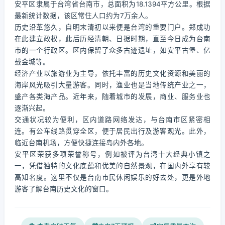
安平区隶属于台湾省台南市，总面积为18.1394平方公里。根据
最新统计数据，该区常住人口约为7万余人。
历史沿革悠久，自明末清初以来便是台湾的重要门户。郑成功
在此建立政权，此后历经清朝、日据时期，直至今日成为台南
市的一个行政区。区内保留了众多古迹遗址，如安平古堡、亿
载金城等。
经济产业以旅游业为主导，依托丰富的历史文化资源和美丽的
海岸风光吸引大量游客。同时，渔业也是当地传统产业之一，
盛产各类海产品。近年来，随着城市的发展，商业、服务业也
逐渐兴起。
交通状况较为便利，区内道路网络发达，与台南市区紧密相
连。有公车线路贯穿全区，便于居民出行及游客观光。此外，
临近台南机场，方便快捷连接岛内外各地。
安平区荣获多项荣誉称号，例如被评为台湾十大经典小镇之
一，凭借独特的文化底蕴和优美的自然景观，在国内外享有较
高知名度。这里不仅是台南市民休闲娱乐的好去处，更是外地
游客了解台南历史文化的窗口。