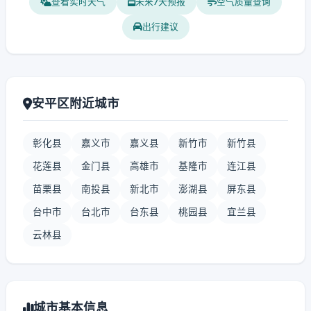
查看实时天气
未来7天预报
空气质量查询
出行建议
安平区附近城市
彰化县
嘉义市
嘉义县
新竹市
新竹县
花莲县
金门县
高雄市
基隆市
连江县
苗栗县
南投县
新北市
澎湖县
屏东县
台中市
台北市
台东县
桃园县
宜兰县
云林县
城市基本信息