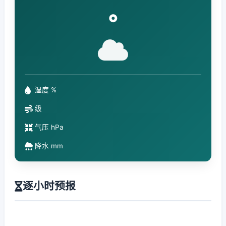
°
湿度 %
级
气压 hPa
降水 mm
逐小时预报