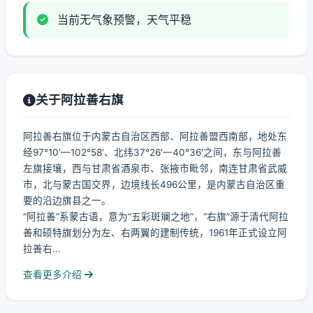
当前无气象预警，天气平稳
关于阿拉善右旗
阿拉善右旗位于内蒙古自治区西部、阿拉善盟西南部，地处东
经97°10′—102°58′、北纬37°26′—40°36′之间，东与阿拉善
左旗接壤，西与甘肃省酒泉市、张掖市毗邻，南连甘肃省武威
市，北与蒙古国交界，边境线长496公里，是内蒙古自治区重
要的沿边旗县之一。
“阿拉善”系蒙古语，意为“五彩斑斓之地”，“右旗”源于清代阿拉
善和硕特旗划分为左、右两翼的建制传统，1961年正式设立阿
拉善右...
查看更多介绍