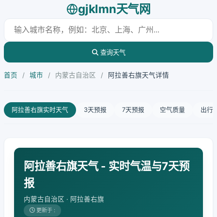
gjklmn天气网
查询天气
首页
/
城市
/
内蒙古自治区
/
阿拉善右旗天气详情
阿拉善右旗实时天气
3天预报
7天预报
空气质量
出行
阿拉善右旗天气 - 实时气温与7天预
报
内蒙古自治区 · 阿拉善右旗
更新于 :