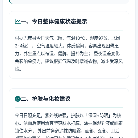
一、今日整体健康状态提示
根据巴彦县今日天气（晴、气温10℃、湿度97%、北风
3-4级）， 空气湿度较大，体感偏闷，容易出现困倦乏
力，养生重点以祛湿、健脾、提神为主； 昼夜温差变化
会影响免疫力，建议根据气温及时增减衣物，减少受凉风
险。
二、护肤与化妆建议
今日日照充足，紫外线较强，护肤以「保湿+防晒」为核
心。洁面后使用清爽型爽肤水打底，涂抹保湿乳液或面霜
锁住水分； 外出前务必涂抹防晒霜，面部、颈部、耳后