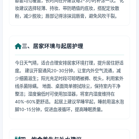
都要均匀覆盖，长时间在外建议每2-3小时补涂一次。 化
妆建议选择轻薄、持妆、带防晒值的底妆，搭配定妆散
粉，减少脱妆；唇部记得涂抹润唇膏，避免风吹干裂。
三、居家环境与起居护理
今日天气晴，适合合理安排居家环境打理，提升居住舒适
度。 建议开窗通风20-30分钟，让室内外空气流通，减
少细菌滋生；阳光充足时段可晾晒被褥、枕头，利用紫外
线杀菌除螨。 地面、桌面简单擦拭除尘，保持室内干净
整洁；湿度偏低时可使用加湿器，将室内湿度维持在
40%-60%更舒适。 起居上建议早睡早起，睡前用温水泡
脚10-15分钟，促进血液循环，提高睡眠质量。