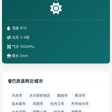
湿度 97%
北风 3-4级
气压 1002hPa
降水 0mm
巴彦县附近城市
大庆市
大兴安岭地区
鹤岗市
黑河市
佳木斯市
鸡西市
牡丹江市
齐齐哈尔市