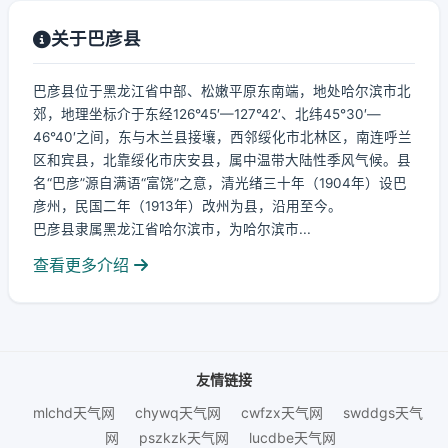
关于巴彦县
巴彦县位于黑龙江省中部、松嫩平原东南端，地处哈尔滨市北
郊，地理坐标介于东经126°45′—127°42′、北纬45°30′—
46°40′之间，东与木兰县接壤，西邻绥化市北林区，南连呼兰
区和宾县，北靠绥化市庆安县，属中温带大陆性季风气候。县
名“巴彦”源自满语“富饶”之意，清光绪三十年（1904年）设巴
彦州，民国二年（1913年）改州为县，沿用至今。
巴彦县隶属黑龙江省哈尔滨市，为哈尔滨市...
查看更多介绍
友情链接
mlchd天气网
chywq天气网
cwfzx天气网
swddgs天气
网
pszkzk天气网
lucdbe天气网