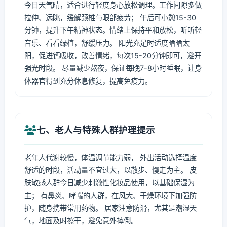
今日天气晴，适合进行轻度身心放松调理。工作间隙多做
拉伸、远眺，缓解颈椎与眼部疲劳； 午后可小憩15-30
分钟，提升下午精神状态。情绪上保持平和放松，听听轻
音乐、看看绿植，舒缓压力。 阳光充足时适度晒晒太
阳，促进钙吸收，改善情绪，每次15-20分钟即可，避开
强光时段。 尽量减少熬夜，保证每晚7-8小时睡眠，让身
体器官得到充分休息修复，提高免疫力。
七、老人与特殊人群护理提示
老年人代谢较慢，体温调节能力弱， 外出活动选择温度
舒适的时段，活动量不宜过大，以散步、慢走为主。 皮
肤敏感人群今日减少刺激性化妆品使用，以基础保湿为
主； 有鼻炎、哮喘的人群，在风大、干燥环境下加强防
护，随身携带常用药物。 居家注意防滑，尤其是潮湿天
气，地面及时擦干，避免意外摔倒。