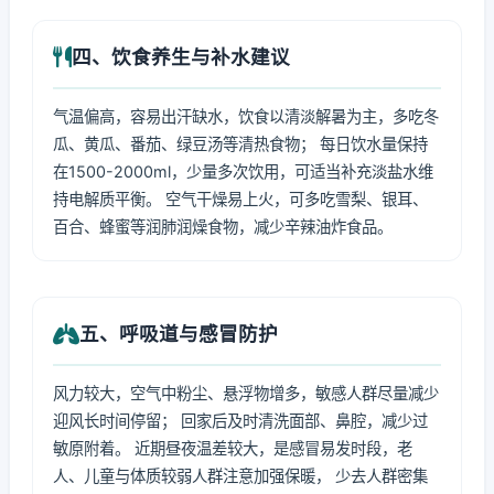
四、饮食养生与补水建议
气温偏高，容易出汗缺水，饮食以清淡解暑为主，多吃冬
瓜、黄瓜、番茄、绿豆汤等清热食物； 每日饮水量保持
在1500-2000ml，少量多次饮用，可适当补充淡盐水维
持电解质平衡。 空气干燥易上火，可多吃雪梨、银耳、
百合、蜂蜜等润肺润燥食物，减少辛辣油炸食品。
五、呼吸道与感冒防护
风力较大，空气中粉尘、悬浮物增多，敏感人群尽量减少
迎风长时间停留； 回家后及时清洗面部、鼻腔，减少过
敏原附着。 近期昼夜温差较大，是感冒易发时段，老
人、儿童与体质较弱人群注意加强保暖， 少去人群密集