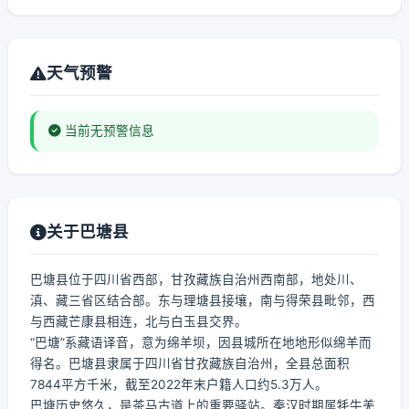
天气预警
当前无预警信息
关于巴塘县
巴塘县位于四川省西部，甘孜藏族自治州西南部，地处川、
滇、藏三省区结合部。东与理塘县接壤，南与得荣县毗邻，西
与西藏芒康县相连，北与白玉县交界。
“巴塘”系藏语译音，意为绵羊坝，因县城所在地地形似绵羊而
得名。巴塘县隶属于四川省甘孜藏族自治州，全县总面积
7844平方千米，截至2022年末户籍人口约5.3万人。
巴塘历史悠久，是茶马古道上的重要驿站。秦汉时期属牦牛羌