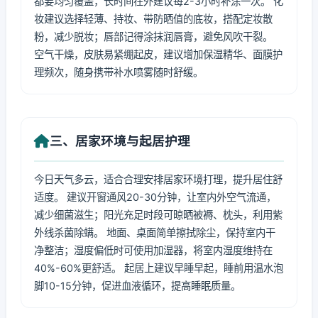
都要均匀覆盖，长时间在外建议每2-3小时补涂一次。 化
妆建议选择轻薄、持妆、带防晒值的底妆，搭配定妆散
粉，减少脱妆；唇部记得涂抹润唇膏，避免风吹干裂。
空气干燥，皮肤易紧绷起皮，建议增加保湿精华、面膜护
理频次，随身携带补水喷雾随时舒缓。
三、居家环境与起居护理
今日天气多云，适合合理安排居家环境打理，提升居住舒
适度。 建议开窗通风20-30分钟，让室内外空气流通，
减少细菌滋生；阳光充足时段可晾晒被褥、枕头，利用紫
外线杀菌除螨。 地面、桌面简单擦拭除尘，保持室内干
净整洁；湿度偏低时可使用加湿器，将室内湿度维持在
40%-60%更舒适。 起居上建议早睡早起，睡前用温水泡
脚10-15分钟，促进血液循环，提高睡眠质量。