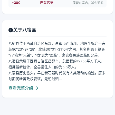
>300
严重污染
停留在室内，减少通风
关于八宿县
八宿县位于西藏自治区东部，昌都市西南部，地理坐标介于东
经96°23′-97°28′，北纬30°01′-31°04′之间。其名称源于藏语
“八”意为“兄弟”，“宿”意为“团结”，寓意各民族团结如兄弟。
八宿县隶属于西藏自治区昌都市，总面积约12755平方千米，
根据最新统计，全县常住人口约为5.6万人。
八宿县历史悠久，早在新石器时代就有人类活动的痕迹。唐宋
时期属吐蕃政权管辖，元朝时归...
查看完整介绍