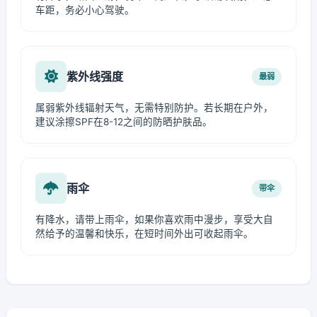
车距，务必小心驾驶。
紫外线强度
最弱
属弱紫外线辐射天气，无需特别防护。若长期在户外，
建议涂擦SPF在8-12之间的防晒护肤品。
雨伞
带伞
有降水，请带上雨伞，如果你喜欢雨中漫步，享受大自
然给予的温馨和快乐，在短时间外出可收起雨伞。