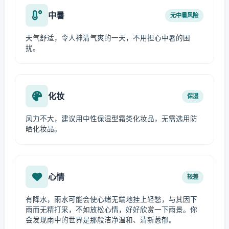
中暑
无中暑风险
天气舒适，令人神清气爽的一天，不用担心中暑的困
扰。
化妆
保湿
风力不大，建议用中性保湿型霜类化妆品，无需选用防
晒化妆品。
心情
较差
有降水，雨水可能会使心绪无端地挂上轻愁，与其因下
雨而无精打采，不如放松心情，好好欣赏一下雨景。你
会发现雨中的世界是那般洁净温和、清新葱郁。