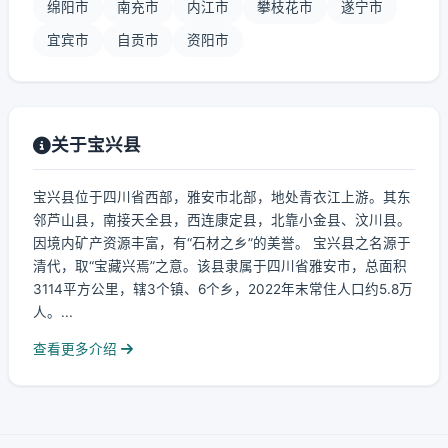
绵阳市
南充市
内江市
攀枝花市
遂宁市
宜宾市
自贡市
资阳市
关于宝兴县
宝兴县位于四川省西部，雅安市北部，地处青衣江上游。其东
邻芦山县，南接天全县，西连康定县，北靠小金县、汶川县。
因境内矿产资源丰富，有“石材之乡”的美誉。 宝兴县之名源于
清代，取“宝藏兴焉”之意。该县隶属于四川省雅安市，总面积
3114平方公里，辖3个镇、6个乡，2022年末常住人口约5.8万
人。...
查看更多介绍