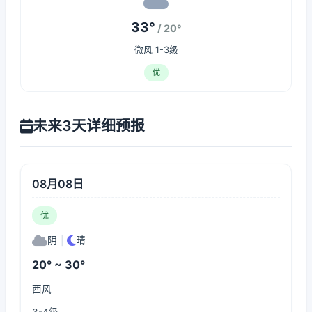
33°
/ 20°
微风 1-3级
优
未来3天详细预报
08月08日
优
阴
|
晴
20° ~ 30°
西风