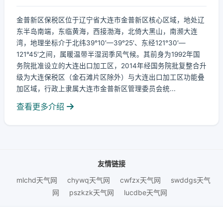
金普新区保税区位于辽宁省大连市金普新区核心区域，地处辽
东半岛南端，东临黄海，西接渤海，北倚大黑山，南濒大连
湾，地理坐标介于北纬39°10′—39°25′、东经121°30′—
121°45′之间，属暖温带半湿润季风气候。其前身为1992年国
务院批准设立的大连出口加工区，2014年经国务院批复整合升
级为大连保税区（金石滩片区除外）与大连出口加工区功能叠
加区域，行政上隶属大连市金普新区管理委员会统...
查看更多介绍
友情链接
mlchd天气网
chywq天气网
cwfzx天气网
swddgs天气
网
pszkzk天气网
lucdbe天气网