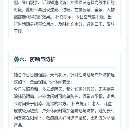
照、登山观景、近郊短途出游：拍照建议选择光线柔和的
时段，此时不易出现逆光、过曝，拍摄远景、全景、人物
照都能获得良好效果。 补充提示：今日空气偏干燥，出
行时请随身携带饮用水，及时补充水分，避免口干、皮肤
干燥。
六、防晒与防护
结合今日日照强度、天气状况，针对性防晒与户外防护建
议如下，全面保障户外休闲安全：
今日光照柔和，多云或阴天，紫外线辐射较弱，无需刻意
涂抹防晒霜，户外休闲时可简单防护，佩戴遮阳帽，避免
长时间处于阴凉、潮湿的地方。 补充提示：老人、儿童
皮肤较为敏感，户外休闲时需加强防晒与防护，避免长时
间暴露在阳光下；敏感肌人群可选择温和、无刺激的防晒
产品。