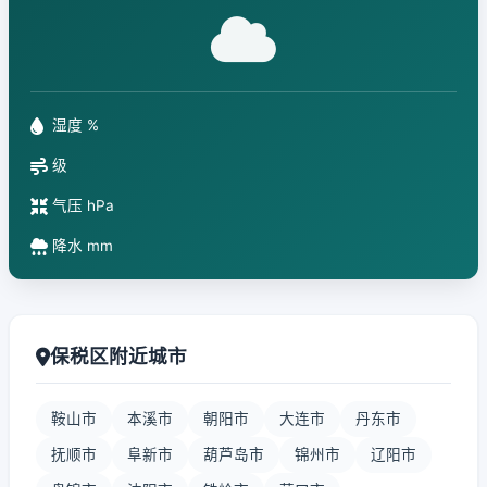
湿度 %
级
气压 hPa
降水 mm
保税区附近城市
鞍山市
本溪市
朝阳市
大连市
丹东市
抚顺市
阜新市
葫芦岛市
锦州市
辽阳市