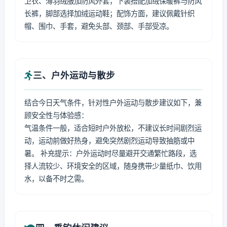
卫衣、薄羽绒服加防风外套，下装搭配加绒保暖裤与防风
长裤，脚部选择加绒运动鞋；配饰方面，建议佩戴针织
帽、围巾、手套，避免头部、颈部、手部受凉。
三、户外运动与散步
结合今日天气条件，针对性户外运动与散步建议如下，兼
顾安全性与体验感：
气温条件一般，适合短时户外放松，不建议长时间剧烈运
动，运动前做好热身，避免突然剧烈运动导致抽筋或中
暑。 补充提示：户外运动时尽量避开交通繁忙路段，选
择人流较少、环境安全的区域，随身携带少量纸巾、饮用
水，以备不时之需。