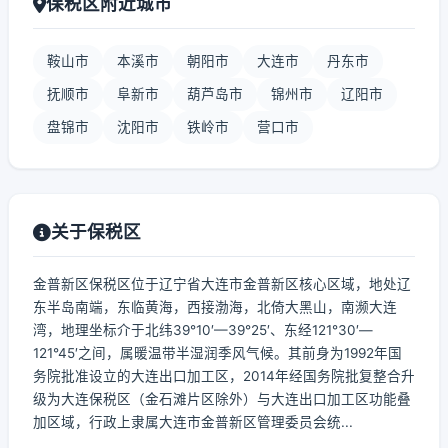
保税区附近城市
鞍山市
本溪市
朝阳市
大连市
丹东市
抚顺市
阜新市
葫芦岛市
锦州市
辽阳市
盘锦市
沈阳市
铁岭市
营口市
关于保税区
金普新区保税区位于辽宁省大连市金普新区核心区域，地处辽
东半岛南端，东临黄海，西接渤海，北倚大黑山，南濒大连
湾，地理坐标介于北纬39°10′—39°25′、东经121°30′—
121°45′之间，属暖温带半湿润季风气候。其前身为1992年国
务院批准设立的大连出口加工区，2014年经国务院批复整合升
级为大连保税区（金石滩片区除外）与大连出口加工区功能叠
加区域，行政上隶属大连市金普新区管理委员会统...