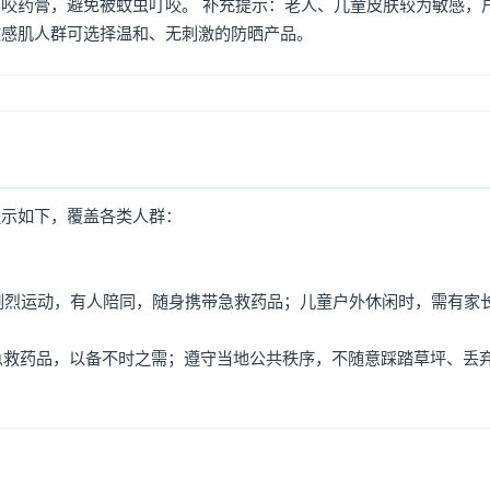
咬药膏，避免被蚊虫叮咬。 补充提示：老人、儿童皮肤较为敏感，
敏感肌人群可选择温和、无刺激的防晒产品。
提示如下，覆盖各类人群：
免剧烈运动，有人陪同，随身携带急救药品；儿童户外休闲时，需有家
、急救药品，以备不时之需；遵守当地公共秩序，不随意踩踏草坪、丢