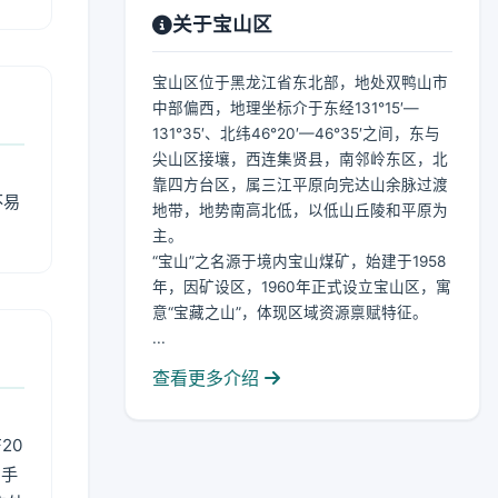
关于宝山区
宝山区位于黑龙江省东北部，地处双鸭山市
中部偏西，地理坐标介于东经131°15′—
131°35′、北纬46°20′—46°35′之间，东与
尖山区接壤，西连集贤县，南邻岭东区，北
靠四方台区，属三江平原向完达山余脉过渡
不易
地带，地势南高北低，以低山丘陵和平原为
主。
“宝山”之名源于境内宝山煤矿，始建于1958
年，因矿设区，1960年正式设立宝山区，寓
意“宝藏之山”，体现区域资源禀赋特征。
...
查看更多介绍
20
用手