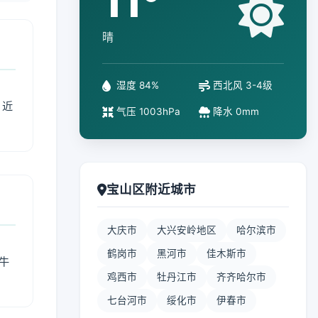
11°
晴
湿度 84%
西北风 3-4级
、近
气压 1003hPa
降水 0mm
宝山区附近城市
大庆市
大兴安岭地区
哈尔滨市
鹤岗市
黑河市
佳木斯市
牛
鸡西市
牡丹江市
齐齐哈尔市
七台河市
绥化市
伊春市