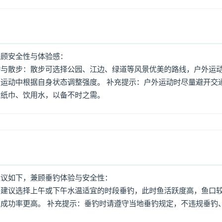
兼顾安全性与体验感：
动与散步：散步可选择公园、江边、绿道等风景优美的路线，户外运
运动中根据自身状态调整强度。 补充提示：户外运动时尽量避开交
量纸巾、饮用水，以备不时之需。
建议如下，兼顾垂钓体验与安全性：
：建议选择上午或下午水温适宜的时段垂钓，此时鱼活跃度高，鱼口
成功率更高。 补充提示：垂钓时请遵守当地垂钓规定，不违规垂钓