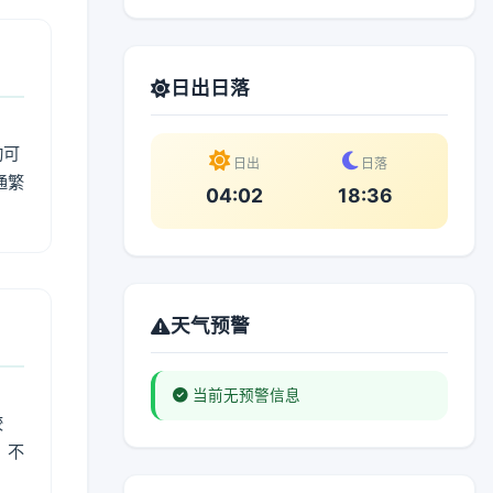
日出日落
动可
日出
日落
通繁
04:02
18:36
天气预警
当前无预警信息
较
、不