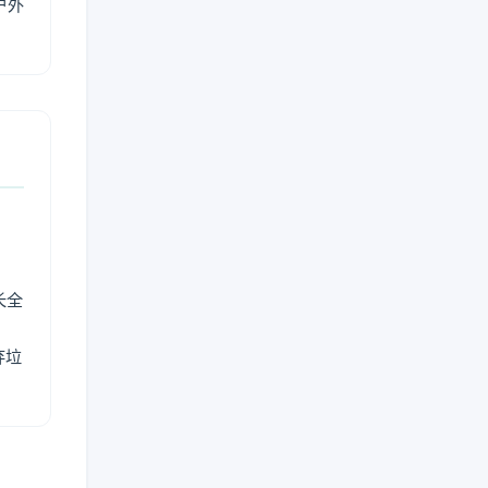
户外
长全
弃垃