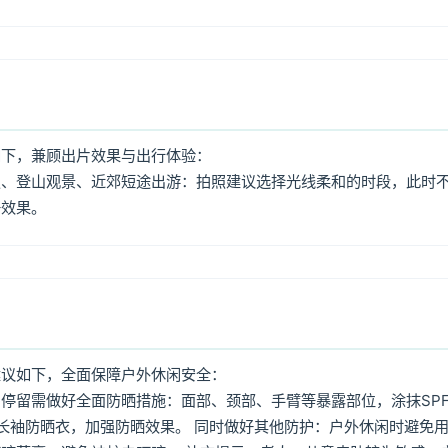
如下，兼顾出片效果与出行体验：
照、登山观景、近郊短途出游：拍照建议选择光线柔和的时段，此时
好效果。
建议如下，全面保障户外休闲安全：
停留需做好全面防晒措施：面部、颈部、手臂等暴露部位，涂抹SPF
着长袖防晒衣，加强防晒效果。 同时做好其他防护：户外休闲时避免